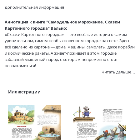
Язык текста:
русский
Дополнительная информация
Редактор/
Родионова Н. Н.
составитель:
Аннотация к книге "Самодельное мороженое. Сказки
Тип обложки:
Твердый переплет
Картонного городка" Валько:
Иллюстраторы:
Валько
«Сказки Картонного городка» — это весёлые истории о самом
Формат:
70х100 1/16
удивительном, самом необыкновенном городке на свете. Здесь
всё сделано из картона — дома, машины, самолёты, даже корабли
Размеры в мм
242x170x10
и космические ракеты. А живёт-поживает в этом городке
(ДхШхВ):
забавный мышиный народ, с которым непременно стоит
Вес:
290 гр.
познакомиться!
Страниц:
64
Читать дальше…
Тираж:
5000 экз.
Наступило лето, и многие жители Картонного городка
Код товара:
50061105
собираются в отпуск. Семейство Папмайеров тоже отправляется
Артикул:
9785389200326
на юг. Его глава дядюшка Йо, изобретатель и мастер на все лапы,
Иллюстрации
специально для поездки даже сконструировал корабль. Как же
ISBN:
9785389200326
здорово будет на нём рассекать морские волны! А ещё он
В продаже с:
03.04.2022
придумал автомат для изготовления мороженого. В жару это
лакомство будет очень кстати. Казалось, мышек ждёт просто
сказочный отдых...