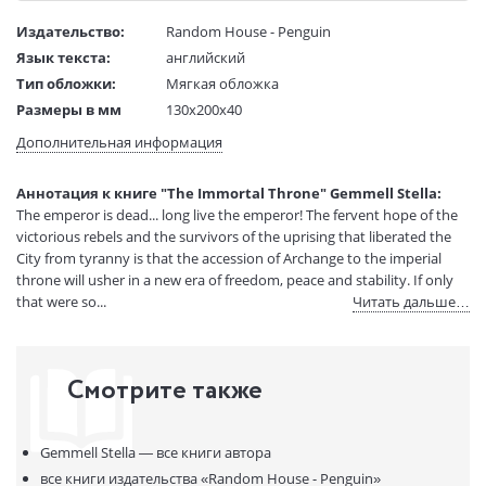
Издательство:
Random House - Penguin
Язык текста:
английский
Тип обложки:
Мягкая обложка
Размеры в мм
130x200x40
(ДхШхВ):
Дополнительная информация
Вес:
1 гр.
Страниц:
736
Аннотация к книге "The Immortal Throne" Gemmell Stella:
Код товара:
50061351
The emperor is dead... long live the emperor! The fervent hope of the
Артикул:
13337648
victorious rebels and the survivors of the uprising that liberated the
ISBN:
9780552168977
City from tyranny is that the accession of Archange to the imperial
throne will usher in a new era of freedom, peace and stability. If only
В продаже с:
08.04.2022
that were so...
Читать дальше…
Смотрите также
Gemmell Stella —
все книги автора
все книги издательства
«Random House - Penguin»