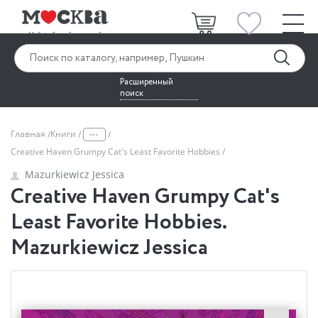
Расширенный
поиск
...
Главная
Книги
Creative Haven Grumpy Cat's Least Favorite Hobbies
Mazurkiewicz Jessica
Creative Haven Grumpy Cat's
Least Favorite Hobbies.
Mazurkiewicz Jessica