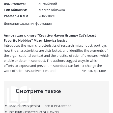
Язык текста:
английский
Тип обложки:
Мягкая обложка
Размеры в мм
280x210x10
(ДхШхВ):
Дополнительная информация
Вес:
1 гр.
Страниц:
64
Аннотация к книге "Creative Haven Grumpy Cat's Least
Код товара:
50061607
Favorite Hobbies" Mazurkiewicz Jessica:
Артикул:
13581775
Introduces the main characteristics of research misconduct, portrays
ISBN:
9780486819440
how the characteristics are distributed, and identifies the elements of
the organisational context and the practice of scientific research which
В продаже с:
13.04.2022
enable or deter misconduct. The authors suggest ways in which
efforts to expose and prevent misconduct can further change the
work of scientists, universities, and scientific research.
Читать дальше…
Смотрите также
Mazurkiewicz Jessica —
все книги автора
все книги издательства
«Dover»