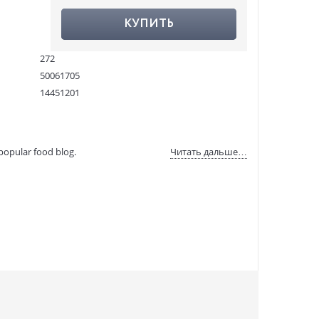
КУПИТЬ
272
50061705
14451201
9781529014068
:
16.04.2022
popular food blog.
Читать дальше…