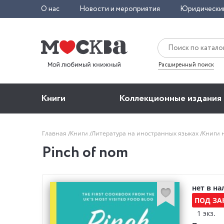
О нас
Новости и мероприятия
Юридически
Расширенный поиск
Книги
Коллекционные издания
Главная
Книги
Литература на иностранных языках
Книги 
Pinch of nom
нет в н
ПОД ЗА
1 экз.