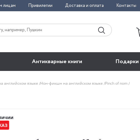
м лицам
Привилегии
Доставка и оплата
Контакты
Антикварные книги
Подарки
на английском языке
Нон-фикшн на английском языке
Pinch of nom
аличии
КАЗ