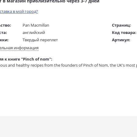
т в магазин приблизительно через 3-7 дней
оставка в мой город?
ство:
Pan Macmillan
Страниц:
ста:
английский
Код товара:
жки:
Твердый переплет
Артикул:
 в мм
260x200x30
ISBN:
ельная информация
В продаже с
я к книге "Pinch of nom":
1 гр.
cious and healthy recipes from the founders of Pinch of Nom, the UK's most 