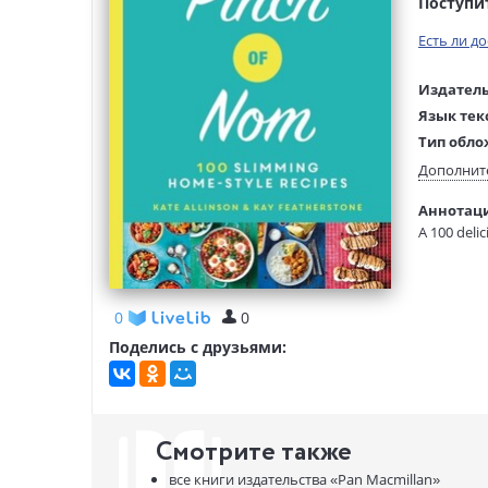
Поступи
Есть ли д
Издатель
Язык тек
Тип обло
Размеры
Дополнит
(ДхШхВ):
Аннотаци
Вес:
A 100 deli
0
0
Поделись с друзьями:
Смотрите также
все книги издательства
«Pan Macmillan»