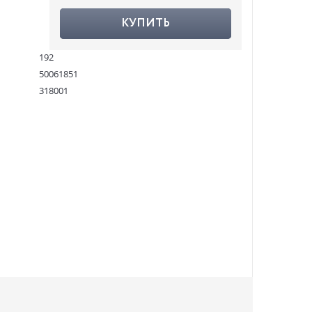
КУПИТЬ
192
50061851
318001
9789089898838
:
22.04.2022