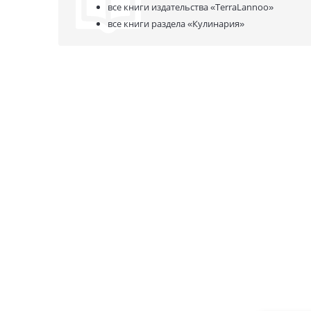
все книги издательства
«TerraLannoo»
все книги раздела
«Кулинария»