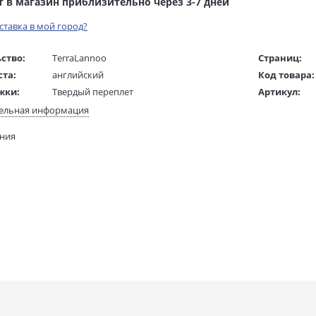
т в магазин приблизительно через 3-7 дней
оставка в мой город?
ство:
TerraLannoo
Страниц:
ста:
английский
Код товара:
жки:
Твердый переплет
Артикул:
 в мм
248x178x23
ISBN:
ельная информация
В продаже с
ания
784 гр.