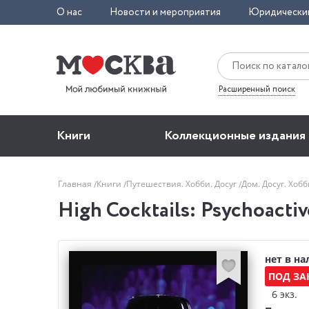
О нас
Новости и мероприятия
Юридически
Расширенный поиск
Книги
Коллекционные издания
Главная
Книги
Путешествия. Хобби. Досуг
Дом. Досуг. Хоб
High Cocktails: Psychoacti
нет в н
ПОД ЗА
6 экз.