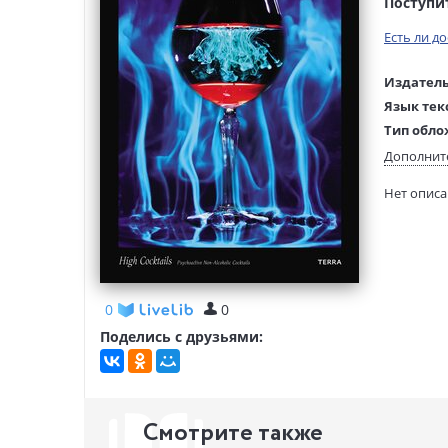
Поступи
Есть ли д
Издатель
Язык тек
Тип обло
Размеры
Дополнит
(ДхШхВ):
Нет опис
Вес:
0
0
Поделись с друзьями:
Смотрите также