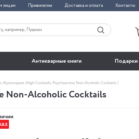
м лицам
Привилегии
Доставка и оплата
Контакты
Антикварные книги
Подарки
би
Кулинария
High Cocktails: Psychoactive Non-Alcoholic Cocktails
ve Non-Alcoholic Cocktails
аличии
КАЗ