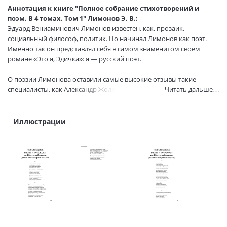
составитель:
Аннотация к книге "Полное собрание стихотворений и
Тип обложки:
Твердый переплет (ткань)
поэм. В 4 томах. Том 1" Лимонов Э. В.:
Формат:
70х100 1/16
Эдуард Вениаминович Лимонов известен, как, прозаик,
Размеры в мм
240x175x32
социальный философ, политик. Но начинал Лимонов как поэт.
(ДхШхВ):
Именно так он представлял себя в самом знаменитом своём
Вес:
940 гр.
романе «Это я, Эдичка»: я — русский поэт.
Страниц:
512
О поэзии Лимонова оставили самые высокие отзывы такие
Тираж:
2500 экз.
специалисты, как Александр Жолковский или Иосиф Бродский.
Читать дальше…
Код товара:
50062010
Артикул:
286552954
Поэтический голос Лимонова — уникален, а вклад в историю
ISBN:
9785001167617
национальной и мировой словесности ещё будет осмысливаться.
Иллюстрации
В продаже с:
13.05.2022
Вернувшийся к сочинению стихов в последние два десятилетия
своей жизни, Лимонов оставил огромное поэтическое наследие.
До сих пор даже не предпринимались попытки собрать и
классифицировать его.
Данный том открывает первое уникальное собрание поэзии
Лимонова.
Помимо прижизненных книг здесь собраны неподцензурные