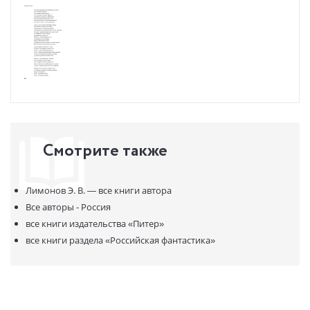
самиздатовские сборники, стихотворения из отдельных
рукописей и машинописей, прочие плоды архивных разысканий,
начатых ещё при жизни Лимонова, и законченных только сейчас.
Более двухсот образцов малой и крупной поэтической формы
будет опубликовано в составе данного собрания впервые.
Читателю предстоит уникальная возможность уже после ухода
автора, ознакомиться с неизвестными сочинениями
безусловного классика.
Смотрите также
Собрание сопровождено полновесными культурологическими
комментариями.
Лимонов Э. В. —
все книги автора
Все авторы - Россия
все книги издательства
«Питер»
все книги раздела
«Российская фантастика»