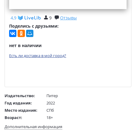
4,9
9
Отзывы
Поделись с друзьями:
нет в наличии
Есть ли доставка в мой город?
Издательство:
Питер
Год издания:
2022
Место издания:
СПб
Возраст:
18+
Язык текста:
русский
Дополнительная информация
Редактор/
Прилепин З.; Колобродов А.; Демидов О.