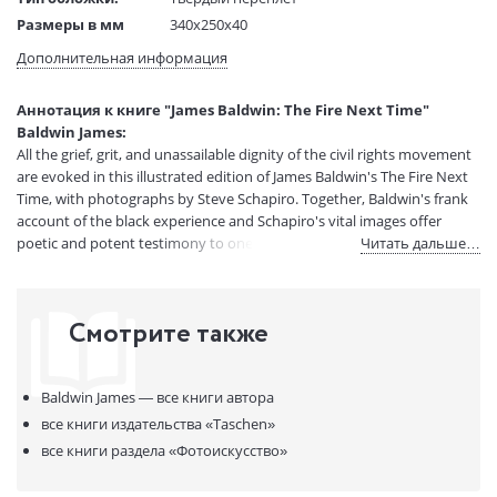
Размеры в мм
340x250x40
(ДхШхВ):
Дополнительная информация
Вес:
2 гр.
Страниц:
284
Аннотация к книге "James Baldwin: The Fire Next Time"
Код товара:
50062291
Baldwin James:
Артикул:
14448198
All the grief, grit, and unassailable dignity of the civil rights movement
ISBN:
9783836571517
are evoked in this illustrated edition of James Baldwin's The Fire Next
Time, with photographs by Steve Schapiro. Together, Baldwin's frank
В продаже с:
01.06.2022
account of the black experience and Schapiro's vital images offer
poetic and potent testimony to one of the most important...
Читать дальше…
Смотрите также
Baldwin James —
все книги автора
все книги издательства
«Taschen»
все книги раздела
«Фотоискусство»