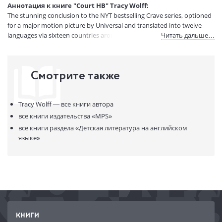
Аннотация к книге "Court HB" Tracy Wolff:
Код товара:
50062316
The stunning conclusion to the NYT bestselling Crave series, optioned
Артикул:
15319326
for a major motion picture by Universal and translated into twelve
ISBN:
9781649370600
languages via sixteen countries around the world.
Читать дальше…
В продаже с:
01.06.2022
Смотрите также
Tracy Wolff —
все книги автора
все книги издательства
«MPS»
все книги раздела
«Детская литература на английском
языке»
КНИГИ