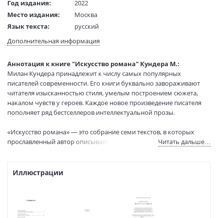
Год издания:
2022
Место издания:
Москва
Язык текста:
русский
Язык оригинала:
французский
Дополнительная информация
Перевод:
Смирнова А.
Тип обложки:
Гибкая обложка
Аннотация к книге "Искусство романа" Кундера М.:
Формат:
84х108 1/32
Милан Кундера принадлежит к числу самых популярных
писателей современности. Его книги буквально завораживают
Размеры в мм
200x130x10
читателя изысканностью стиля, умелым построением сюжета,
(ДхШхВ):
накалом чувств у героев. Каждое новое произведение писателя
Вес:
230 гр.
пополняет ряд бестселлеров интеллектуальной прозы.
Страниц:
224
Тираж:
2000 экз.
«Искусство романа» — это собрание семи текстов, в которых
Код товара:
50062731
прославленный автор описывает свою личную концепцию
Читать дальше…
Артикул:
9785389198937
европейской литературы. Здесь нашлось место для самых разных
писателей, творчество которых стало основой «личной истории
ISBN:
9785389198937
романа» Милана Кундеры: это Рабле, Сервантес, Стерн, Дидро,
Иллюстрации
В продаже с:
30.06.2022
Флобер, Толстой, Музиль, Кафка и многие другие.