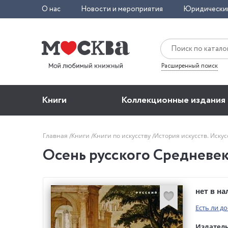
О нас
Новости и мероприятия
Юридически
Расширенный поиск
Книги
Коллекционные издания
Главная
Книги
Книги по искусству
История искусств. Иску
Осень русского Средневеко
нет в н
Есть ли д
Издатель