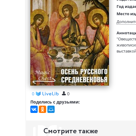
Год изда
Место из
Язык тек
Дополнит
Редактор
Аннотаци
составит
"Овеществ
Тип обло
живописи,
Формат:
выставкой
качествен
Средневек
сложного 
за более 
0
0
Поделись с друзьями:
Смотрите также