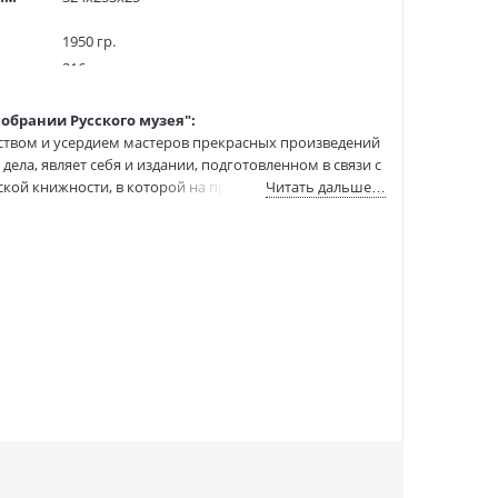
1950 гр.
216
50063267
собрании Русского музея":
318799
сством и усердием мастеров прекрасных произведений
9785933326250
дела, являет себя и издании, подготовленном в связи с
:
29.07.2022
сской книжности, в которой на протяжении столетия
Читать дальше…
ры, которым не могло быть места в духовном мире
разить все аспекты художественной жизни такого
се памятники культуры XVII века, собранные в музее
 исследования и реставрации.