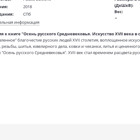
(ДхШхВ):
ния:
2018
Вес:
дания:
СПб
Страниц:
ста:
русский
ельная информация
Код товара:
/
Рудакова А.
я к книге "Осень русского Средневековья. Искусство XVII века в 
Артикул:
ель:
ленное" благочестие русских людей XVII столетия, воплощенное иску
жки:
Твердый переплет+суперобложка
ISBN:
 резьбы, шитья, ювелирного дела, ковки и чеканки, литья и ценинного 
324х253
В продаже с
 "Осень русского Средневековья". XVII век стал временем расцвета ру
но видоизменялись традиционные и возникали совершенно новые жан
овья. Никакая, даже самая богатая музейная коллекция не может отоб
и важного периода. К сожалению, в книгу невозможно было включить в
чем 120-летнюю его историю. Некоторые произведения еще ждут своего