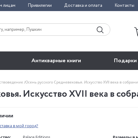
м лицам
Привилегии
Доставка и оплата
Контакты
Антикварные книги
Подарки
сствоведение
Осень русского Средневековья. Искусство XVII века в собран
вья. Искусство XVII века в собр
аличии
оставка в мой город?
ство:
Palace Editions
Размеры в 