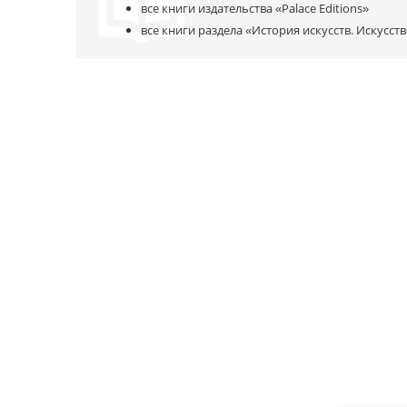
все книги издательства
«Palace Editions»
все книги раздела
«История искусств. Искусст