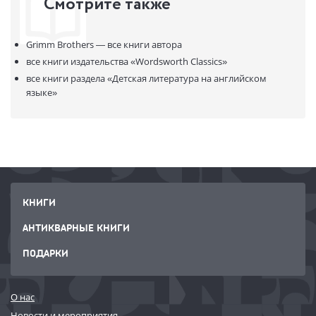
Смотрите также
The Frog Prince
Rapunzel
Hansel and Grethel
Grimm Brothers —
все книги автора
Cinderella
Little Red-cap (Little Red Riding Hood)
все книги издательства
«Wordsworth Classics»
The Bremen Town Musicicians
все книги раздела
«Детская литература на английском
Tom Thumb
языке»
Tom Thumb’s Travels
The Sleeping Beauty
Snow-white
Rumpelstiltskin
КНИГИ
АНТИКВАРНЫЕ КНИГИ
ПОДАРКИ
О нас
Новости и мероприятия