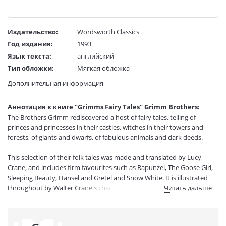
Издательство:
Wordsworth Classics
Год издания:
1993
Язык текста:
английский
Тип обложки:
Мягкая обложка
Размеры в мм
198x127x15
Дополнительная информация
(ДхШхВ):
Вес:
180 гр.
Аннотация к книге "Grimms Fairy Tales" Grimm Brothers:
Страниц:
272
The Brothers Grimm rediscovered a host of fairy tales, telling of
Код товара:
50063754
princes and princesses in their castles, witches in their towers and
Артикул:
11008689
forests, of giants and dwarfs, of fabulous animals and dark deeds.
ISBN:
9781853261015
This selection of their folk tales was made and translated by Lucy
В продаже с:
12.08.2022
Crane, and includes firm favourites such as Rapunzel, The Goose Girl,
Sleeping Beauty, Hansel and Gretel and Snow White. It is illustrated
throughout by Walter Crane's charming line drawings.
Читать дальше…
Tales Include: