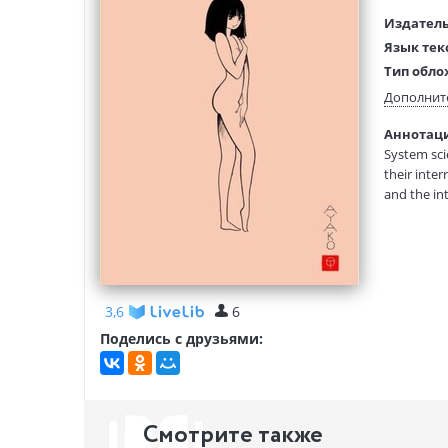
Издатель
Язык тек
Тип обло
Размеры
Дополнит
(ДхШхВ):
Аннотаци
Вес:
System sci
their inter
and the i
technology
at the Int
3,6
6
Поделись с друзьями:
Смотрите также