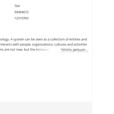
704
50064672
12319765
9781935654780
:
06.09.2022
logy. A system can be seen as a collection of entities and
nteracts with people, organizations, cultures and activities
s are not new, but the increased complexity of modern
Читать дальше…
meet evolving needs. This book presents papers delivered