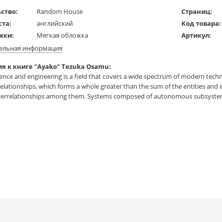
ство:
Random House
Страниц:
ста:
английский
Код товара:
жки:
Мягкая обложка
Артикул:
 в мм
160x210x50
ISBN:
ельная информация
В продаже с
я к книге "Ayako" Tezuka Osamu:
1 гр.
ence and engineering is a field that covers a wide spectrum of modern techno
relationships, which forms a whole greater than the sum of the entities and i
nterrelationships among them. Systems composed of autonomous subsystem
 demands ever more reliable, intelligent, robust and adaptable systems to 
ernational Conference on System Science and Engineering ICSSE2015,.