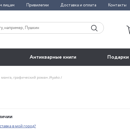
м лицам
Привилегии
Доставка и оплата
Контакты
Антикварные книги
Подарки
, манга, графический роман
Ayako
аличии
оставка в мой город?