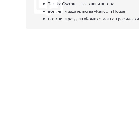
Tezuka Osamu —
все книги автора
все книги издательства
«Random House»
все книги раздела
«Комикс, манга, графическ