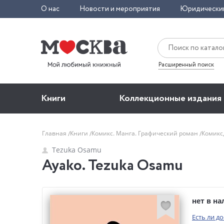
О нас
Новости и мероприятия
Юридически
Расширенный поиск
Книги
Коллекционные издания
Главная
Книги
Комикс. Манга. Графический роман
Комикс
Tezuka Osamu
Ayako. Tezuka Osamu
нет в н
Есть ли д