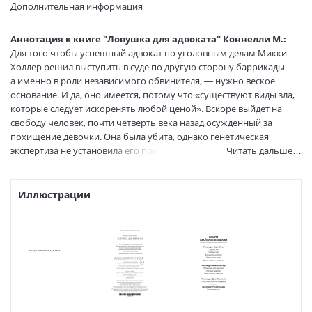
Язык текста:
русский
Дополнительная информация
Язык оригинала:
английский
Перевод:
Круглов А.
Аннотация к книге "Ловушка для адвоката" Коннелли М.:
Тип обложки:
Твердый переплет
Для того чтобы успешный адвокат по уголовным делам Микки
Холлер решил выступить в суде по другую сторону баррикады —
Формат:
60х90 1/16
а именно в роли независимого обвинителя, — нужно веское
Размеры в мм
217x145x24
основание. И да, оно имеется, потому что «существуют виды зла,
(ДхШхВ):
которые следует искоренять любой ценой». Вскоре выйдет на
Вес:
540 гр.
свободу человек, почти четверть века назад осужденный за
Страниц:
416
похищение девочки. Она была убита, однако генетическая
Тираж:
3000 экз.
экспертиза не установила его причастность к смерти ребенка.
Читать дальше…
Код товара:
50065113
Заключенный подал гражданский иск, требуя многомиллионной
компенсации. Поднята большая шумиха. Но Холлеру известна
Артикул:
9785389173163
некая конфиденциальная информация. Он почти уверен, что...
Иллюстрации
ISBN:
9785389173163
Дело рассматривается повторно, однако каждый опытный юрист
В продаже с:
08.09.2022
знает, что присяжные под влиянием, а порой под откровенным
давлением защиты и обвинения не всегда объективны. Холлеру
нужны те, кто будет играть на его стороне, и он заручается их
поддержкой, — это бывшая жена, помощник окружного
прокурора, по прозвищу Свирепая Мэгги, и сводный брат,
детектив Гарри Босх, который будет дознавателем. Вообще-то, на
него одна надежда. Лишь благодаря ему можно будет установить,