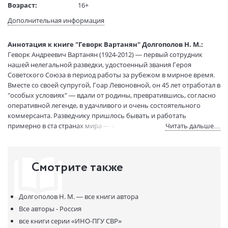
Возраст:
16+
Язык текста:
русский
Дополнительная информация
Тип обложки:
Твердый переплет
Формат:
60х90 1/16
Аннотация к книге "Геворк Вартанян" Долгополов Н. М.:
Размеры в мм
220x145x19
Геворк Андреевич Вартанян (1924-2012) — первый сотрудник
(ДхШхВ):
нашей нелегальной разведки, удостоенный звания Героя
Вес:
440 гр.
Советского Союза в период работы за рубежом в мирное время.
Вместе со своей супругой, Гоар Левоновной, он 45 лет отработал в
Страниц:
263
"особых условиях" — вдали от родины, превратившись, согласно
Тираж:
3000 экз.
оперативной легенде, в удачливого и очень состоятельного
Код товара:
50065239
коммерсанта. Разведчику пришлось бывать и работать
Артикул:
1905
примерно в ста странах мира — и в ряде из них его "контактами"
Читать дальше…
ISBN:
9785235044784
были высшие руководители государств, спецслужб и
вооруженных сил. До недавнего времени наши знания о работе
В продаже с:
21.09.2022
Геворка Вартаняна ограничивались событиями обеспечения
Смотрите также
безопасности "Большой тройки" во время Тегеранской
конференции 1943 года. Автору книги удалось заметно
расширить временные и географические рамки биографии
Долгополов Н. М. —
все книги автора
легендарного разведчика. В этом ему помогли ученики, коллеги и
начальники Геворка Андреевича, а также — Гоар Левоновна
Все авторы - Россия
Вартанян…
все книги серии
«ИНО-ПГУ СВР»