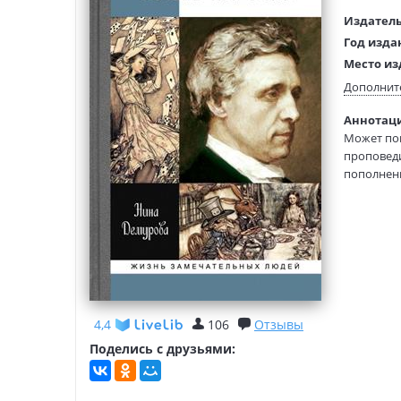
Издатель
Год изда
Место из
Язык тек
Дополнит
Тип обло
Аннотаци
Формат:
Может пок
Размеры
проповеди
(ДхШхВ):
пополнени
думавший 
любивший 
детства.
Как почте
единствен
девочка А
переводчи
4,4
106
Отзывы
Поделись с друзьями: