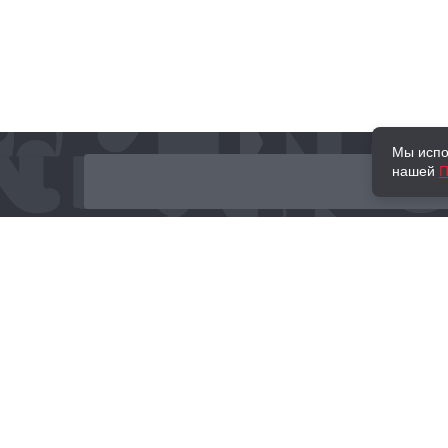
Мы испо
нашей
П
О нас
Наши проекты
Новости и мероприятия
Привилегии
Доставка и оплата
Контакты
Политика обработк
Отзывы
персональных данн