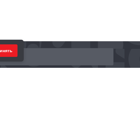
инять
ринимаем к оплате: