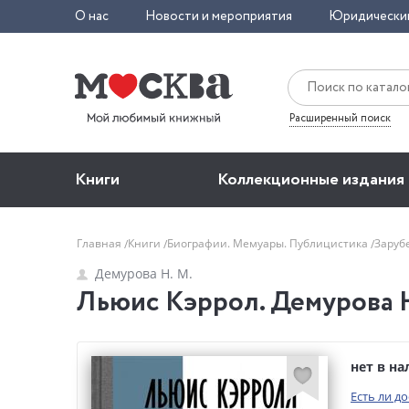
О нас
Новости и мероприятия
Юридически
Расширенный поиск
Книги
Коллекционные издания
Главная
Книги
Биографии. Мемуары. Публицистика
Заруб
Демурова Н. М.
Льюис Кэррол. Демурова Н
нет в н
Есть ли д