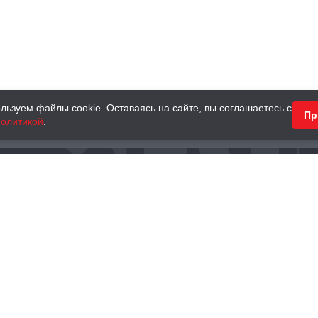
льзуем файлы cookie. Оставаясь на сайте, вы соглашаетесь с
Пр
олитикой
.
КНИГИ
АНТИКВАРНЫЕ КНИГИ
ПОДАРКИ
Наш интернет-магазин
Тел.:
+ 7 (495) 797-87-16
,
8 (800) 101-87-16
WhatsApp:
+7 (985) 730-12-15
Книжный магазин «Москва»
П
125375, г. Москва, ул. Тверская, д. 8, к. 1
и
ых
Тел.:
+7 (495) 797-87-17
Ежедневно с 10:00 до 22:00
info@moscowbooks.ru