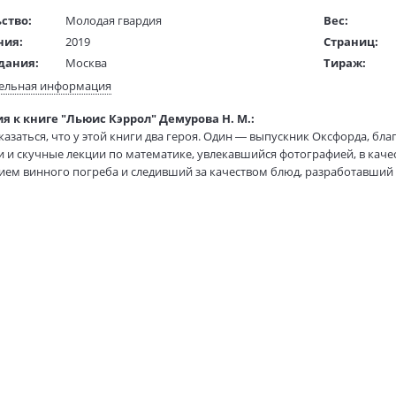
ство:
Молодая гвардия
Вес:
ния:
2019
Страниц:
дания:
Москва
Тираж:
ста:
русский
Код товара:
ельная информация
жки:
Твердый переплет
Артикул:
я к книге "Льюис Кэррол" Демурова Н. М.:
84х108 1/32
ISBN:
азаться, что у этой книги два героя. Один — выпускник Оксфорда, бл
 в мм
207x134x24
В продаже с
 и скучные лекции по математике, увлекавшийся фотографией, в кач
ем винного погреба и следивший за качеством блюд, разработавший м
об оптимизации парламентских выборов. Другой — мастер парадоксов
своих маленьких слушателей, один из самых известных авторов лите
нный преподаватель математики Чарлз Латвидж Доджсон превратился 
ное заграничное путешествие было совершено в Россию? На что он тр
лиса, ставшая героиней его сказочной дилогии? На эти вопросы отве
цы, полвека назад открывшей русскоязычным читателям чудесную стр