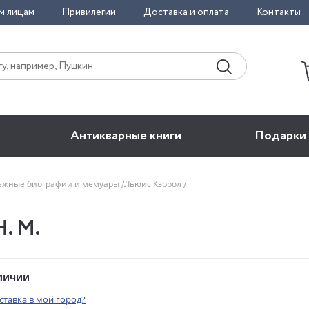
м лицам
Привилегии
Доставка и оплата
Контакты
Антикварные книги
Подарки
ежные биографии и мемуары
Льюис Кэррол
. М.
аличии
оставка в мой город?