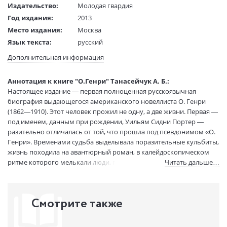
Издательство:
Молодая гвардия
Год издания:
2013
Место издания:
Москва
Язык текста:
русский
Тип обложки:
Твердый переплет
Дополнительная информация
Формат:
84х108 1/32
Размеры в мм
200x130x18
Аннотация к книге "О.Генри" Танасейчук А. Б.:
(ДхШхВ):
Настоящее издание — первая полноценная русскоязычная
Вес:
310 гр.
биография выдающегося американского новеллиста О. Генри
Страниц:
270
(1862—1910). Этот человек прожил не одну, а две жизни. Первая —
под именем, данным при рождении, Уильям Сидни Портер —
Тираж:
5000 экз.
разительно отличалась от той, что прошла под псевдонимом «О.
Код товара:
50065290
Генри». Временами судьба выделывала поразительные кульбиты,
Артикул:
1023
жизнь походила на авантюрный роман, в калейдоскопическом
ISBN:
9785235035911
ритме которого мелькали люди, города и страны, герой
Читать дальше…
В продаже с:
21.09.2022
переживал взлеты и падения, менял занятия и профессии,
возвышенное тесно переплеталось с низменно-бытовым. На его
долю выпали и высокие обретения художника, и драматические
Смотрите также
человеческие потери.
Автор книги — литературовед-американист, основываясь на
широком спектре источников, создает живой и психологически