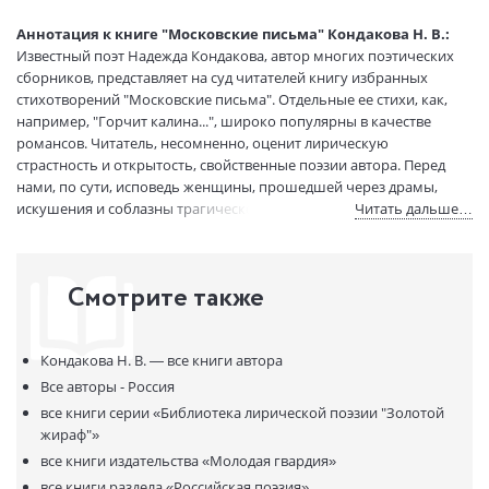
Формат:
70х100 1/32
Размеры в мм
165x120
Аннотация к книге "Московские письма" Кондакова Н. В.:
(ДхШхВ):
Известный поэт Надежда Кондакова, автор многих поэтических
Вес:
210 гр.
сборников, представляет на суд читателей книгу избранных
Страниц:
269
стихотворений "Московские письма". Отдельные ее стихи, как,
например, "Горчит калина...", широко популярны в качестве
Тираж:
1000 экз.
романсов. Читатель, несомненно, оценит лирическую
Код товара:
50065474
страстность и открытость, свойственные поэзии автора. Перед
Артикул:
765
нами, по сути, исповедь женщины, прошедшей через драмы,
ISBN:
9785235033153
искушения и соблазны трагического XX века и тем не менее
Читать дальше…
В продаже с:
21.09.2022
воспевшей любовь во всех ее проявлениях.
Смотрите также
Кондакова Н. В. —
все книги автора
Все авторы - Россия
все книги серии
«Библиотека лирической поэзии "Золотой
жираф"»
все книги издательства
«Молодая гвардия»
все книги раздела
«Российская поэзия»