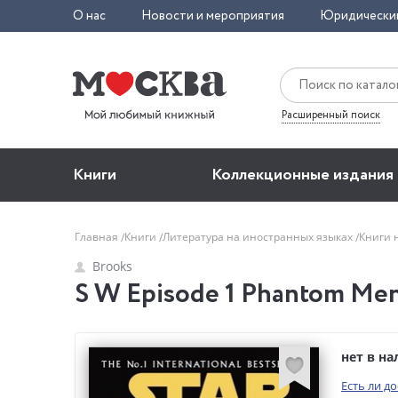
О нас
Новости и мероприятия
Юридически
Расширенный поиск
Книги
Коллекционные издания
Главная
Книги
Литература на иностранных языках
Книги 
Brooks
S W Episode 1 Phantom Men
нет в н
Есть ли д