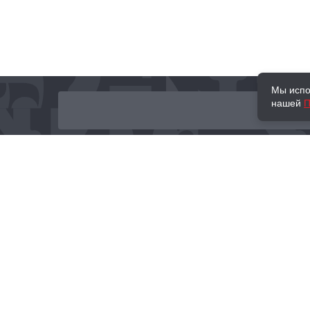
Мы испо
нашей
П
О нас
Наши проекты
Новости и мероприятия
Привилегии
Доставка и оплата
Контакты
Политика обработк
Отзывы
персональных данн