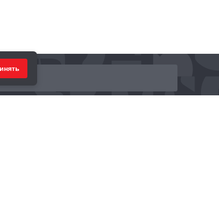
инять
ринимаем к оплате: