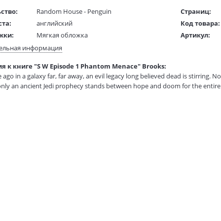
ство:
Random House - Penguin
Страниц:
ста:
английский
Код товара:
жки:
Мягкая обложка
Артикул:
 в мм
180x120x30
ISBN:
ельная информация
В продаже с
я к книге "S W Episode 1 Phantom Menace" Brooks:
1 гр.
 ago in a galaxy far, far away, an evil legacy long believed dead is stirring
 only an ancient Jedi prophecy stands between hope and doom for the entire