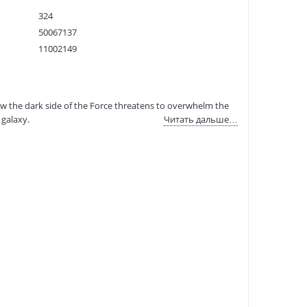
324
50067137
11002149
9780099409960
:
29.10.2022
. Now the dark side of the Force threatens to overwhelm the
 galaxy.
Читать дальше…