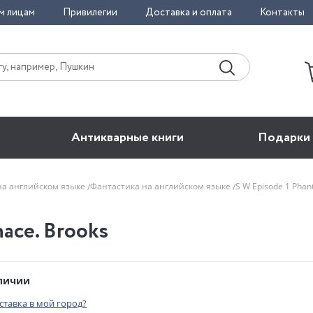
м лицам
Привилегии
Доставка и оплата
Контакты
Антикварные книги
Подарки
на английском языке
Фантастика на английском языке
S W Episode 1 Pha
ace. Brooks
аличии
оставка в мой город?