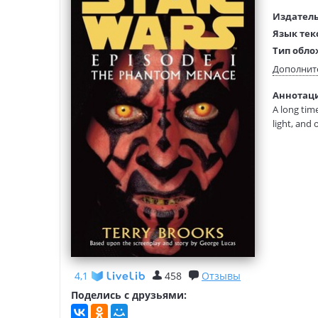
Издатель
Язык тек
Тип обло
Размеры
Дополнит
(ДхШхВ):
Аннотаци
Вес:
A long time
light, and
4,1
458
Отзывы
Поделись с друзьями: