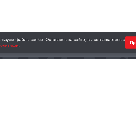
льзуем файлы cookie. Оставаясь на сайте, вы соглашаетесь с
Пр
олитикой
.
КНИГИ
АНТИКВАРНЫЕ КНИГИ
ПОДАРКИ
Наш интернет-магазин
Тел.:
+ 7 (495) 797-87-16
,
8 (800) 101-87-16
WhatsApp:
+7 (985) 730-12-15
Книжный магазин «Москва»
П
125375, г. Москва, ул. Тверская, д. 8, к. 1
и
ых
Тел.:
+7 (495) 797-87-17
Ежедневно с 10:00 до 22:00
info@moscowbooks.ru