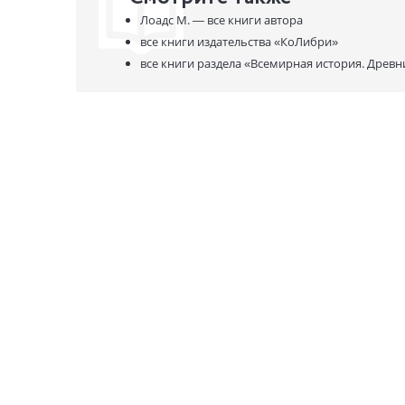
Лоадс М. —
все книги автора
все книги издательства
«КоЛибри»
все книги раздела
«Всемирная история. Древн