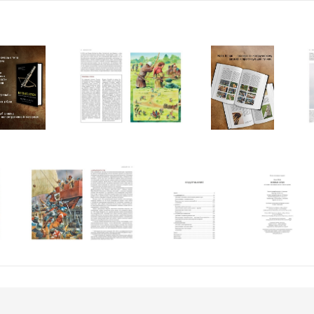
возможность превзойти пределы своей анатомии — нанести удар дал
для нашего развития. (Майк Лоадс)