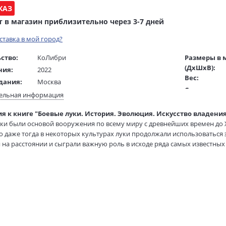
КАЗ
т в магазин приблизительно через 3-7 дней
оставка в мой город?
ство:
КоЛибри
Размеры в 
(ДхШхВ):
ния:
2022
Вес:
дания:
Москва
Страниц:
16+
ельная информация
Тираж:
ста:
русский
я к книге "Боевые луки. История. Эволюция. Искусство владения
Код товара:
гинала:
английский
ки были основой вооружения по всему миру с древнейших времен до XV
Артикул:
Мягкова Е.
о даже тогда в некоторых культурах луки продолжали использоватьс
ISBN:
жки:
Твердый переплет + суперобложка
 на расстоянии и сыграли важную роль в исходе ряда самых известных
В продаже с
нии Майк Лоадс рассказывает о четырех самых известных в мире типах
70х108 1/16
 с их механической составляющей, восточных сложносоставных лука
аев. Эксперт по историческому оружию и практикующий лучник, авто
сь при создании луков, но и методы стрельбы, тактики сражений, пр
ованную оценку роли этого оружия в бою. Издание предназначено для
лось поместить те луки, которые обсуждаются в этой книге, в широки
с луком очень древняя: человечество использовало луки и стрелы не ме