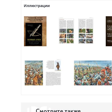
человеку 
Иллюстрации
значение 
Смотрите также