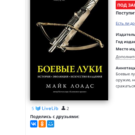
ПОД ЗА
Поступи
Есть ли д
Издатель
Год изда
Место из
Возраст:
Дополнит
Язык тек
Аннотаци
Язык ори
Боевые лу
Перевод:
оружие, н
Тип обло
сражаться
исследова
Формат:
арбалетах
юми самур
5
2
применяли
детализир
Поделись с друзьями:
"Мне хоте
человека 