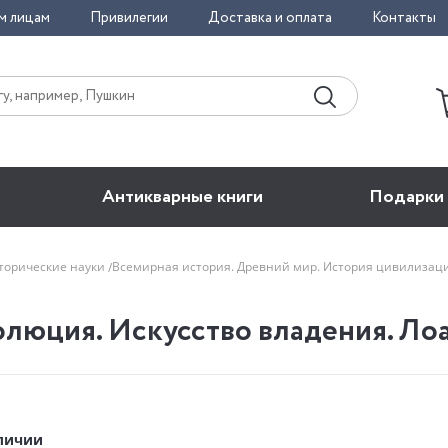
м лицам
Привилегии
Доставка и оплата
Контакты
Антикварные книги
Подарки
сторические науки
Всемирная история. Древний мир. История цивилиза
олюция. Искусство владения. Ло
аличии