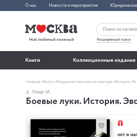
О нас
Новости и мероприятия
Юридически
Расширенный поиск
Книги
Коллекционные издания
Главная
Книги
Нехудожественная литература
История. И
Лоадс М.
Боевые луки. История. Эв
нет в н