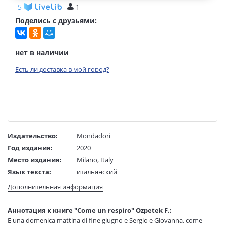
5
1
Поделись с друзьями:
нет в наличии
Есть ли доставка в мой город?
Издательство:
Mondadori
Год издания:
2020
Место издания:
Milano, Italy
Язык текста:
итальянский
Тип обложки:
Мягкая обложка
Дополнительная информация
Размеры в мм
215x140x19
(ДхШхВ):
Аннотация к книге "Come un respiro" Ozpetek F.:
Вес:
285 гр.
E una domenica mattina di fine giugno e Sergio e Giovanna, come