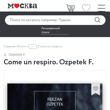
Расширенный
поиск
...
Главная
Книги
Come un respiro
Ozpetek F.
Come un respiro. Ozpetek F.