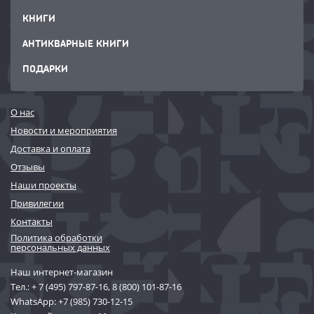
anche per celebrare — come solo Ozpetek sa fare — una Istanbul
magica, sensuale e tollerante, con i suoi antichi hamam, i palazzi
КНИГИ
ottomani che si specchiano nel Bosforo, i vecchi quartieri oggi
АНТИКВАРНЫЕ КНИГИ
scomparsi.
ПОДАРКИ
О нас
Новости и мероприятия
Доставка и оплата
Отзывы
Наши проекты
Привилегии
Контакты
Политика обработки
персональных данных
Наш интернет-магазин
Тел.:
+ 7 (495) 797-87-16
,
8 (800) 101-87-16
WhatsApp:
+7 (985) 730-12-15