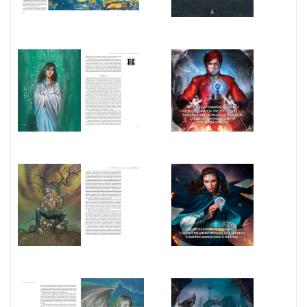
описания неведомых доселе земель, незнакомых народов,
экзотических животных, в ней даются намеки на то, что может
случиться дальше. Этот всеобъемлющий труд снабжен
множеством цветных иллюстраций, карт, среди которых, кроме
уже опубликованных в вышедших книгах сериала, новые карты
мира, Шончанской империи, стран Союза Десяти государств и
стран, существовавших в те времена, когда легендарный Артур
Пейндраг Танриал начал свое восхождение к славе. Также даны
портреты главных героев цикла, виды местности, изображения
объектов Силы, флагов государств и многое другое. Книга будет
просто незаменима для любого поклонника творчества Роберта
Джордана. Впервые на русском языке!