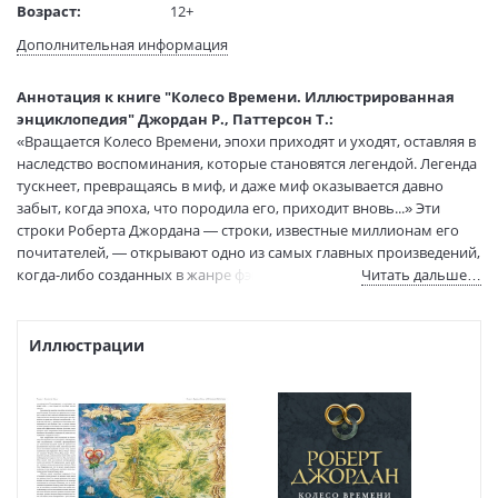
Возраст:
12+
Язык текста:
русский
Дополнительная информация
Язык оригинала:
английский
Перевод:
Велимеев Т.
Аннотация к книге "Колесо Времени. Иллюстрированная
Тип обложки:
Твердый переплет
энциклопедия" Джордан Р., Паттерсон Т.:
«Вращается Колесо Времени, эпохи приходят и уходят, оставляя в
Формат:
84х108 1/16
наследство воспоминания, которые становятся легендой. Легенда
Размеры в мм
260x205x24
тускнеет, превращаясь в миф, и даже миф оказывается давно
(ДхШхВ):
забыт, когда эпоха, что породила его, приходит вновь...» Эти
Вес:
1000 гр.
строки Роберта Джордана — строки, известные миллионам его
Страниц:
304
почитателей, — открывают одно из самых главных произведений,
Тираж:
5000 экз.
когда-либо созданных в жанре фэнтези, — цикл романов,
Читать дальше…
Код товара:
50068640
возглавлявший списки международных бестселлеров и
переведенный на многие языки мира. Книги Джордана,
Артикул:
9785389210820
составляющие «Колесо Времени», переносят читателя в
Иллюстрации
ISBN:
9785389210820
удивительный мир, настолько реалистичный, подробно
В продаже с:
02.12.2022
описанный и невероятно сложный, что кажется, будто он
возникает перед нами не на книжных страницах, а всплывает из
глубин памяти. Подробная энциклопедия мира «Колеса
Времени», которую мы вам предлагаем, предназначается тем, кто
интересуется историей и истоками этого небывалого цикла: сюда
включены прежде не рассказанные легенды, здесь приведены