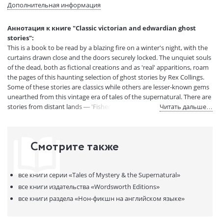
Формат:
125x195 mm
Дополнительная информация
Размеры в мм
195x125x17
(ДхШхВ):
Аннотация к книге "Classic victorian and edwardian ghost
Вес:
200 гр.
stories":
Страниц:
289
This is a book to be read by a blazing fire on a winter's night, with the
Код товара:
50068977
curtains drawn close and the doors securely locked. The unquiet souls
of the dead, both as fictional creations and as 'real' apparitions, roam
Артикул:
11399111
the pages of this haunting selection of ghost stories by Rex Collings.
ISBN:
9781840220667
Some of these stories are classics while others are lesser-known gems
В продаже с:
21.12.2022
unearthed from this vintage era of tales of the supernatural. There are
stories from distant lands — 'Fisher's Ghost' by John Lang is set in
Читать дальше…
Australia and 'A Ghostly Manifestation' by 'A Clergyman' is set in
Calcutta. In this selection, Sir Walter Scott (a Victorian in spirit if not in
fact), keeps company with Edgar Allen Poe, Sheridan Le Fanu and
Смотрите также
other illustrious masters of the genre.
все книги серии
«Tales of Mystery & the Supernatural»
все книги издательства
«Wordsworth Editions»
все книги раздела
«Нон-фикшн на английском языке»