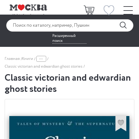
Расширенный
поиск
...
Главная
Книги
Classic victorian and edwardian ghost stories
Classic victorian and edwardian
ghost stories