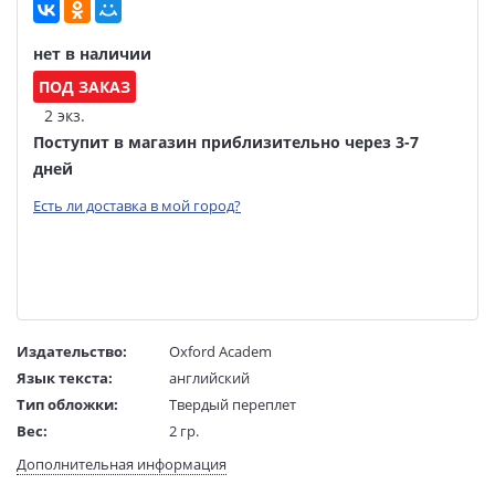
нет в наличии
ПОД ЗАКАЗ
2 экз.
Поступит в магазин приблизительно через 3-7
дней
Есть ли доставка в мой город?
Издательство:
Oxford Academ
Язык текста:
английский
Тип обложки:
Твердый переплет
Вес:
2 гр.
Страниц:
576
Дополнительная информация
Код товара:
50069553