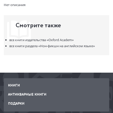
Артикул:
11205245
Нет описания
ISBN:
9780199275373
В продаже с:
10.01.2023
Смотрите также
все книги издательства
«Oxford Academ»
все книги раздела
«Нон-фикшн на английском языке»
КНИГИ
АНТИКВАРНЫЕ КНИГИ
ПОДАРКИ