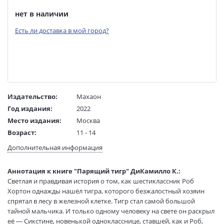
нет в наличии
Есть ли доставка в мой город?
Издательство:
Махаон
Год издания:
2022
Место издания:
Москва
Возраст:
11 - 14
Язык текста:
русский
Дополнительная информация
Язык оригинала:
английский
Перевод:
Варшавер О.
Аннотация к книге "Парящий тигр" ДиКамилло К.:
Тип обложки:
Твердый переплет
Светлая и правдивая история о том, как шестиклассник Роб
Хортон однажды нашёл тигра, которого безжалостный хозяин
Формат:
84х100 1/16
спрятал в лесу в железной клетке. Тигр стал самой большой
Размеры в мм
245x205x12
тайной мальчика. И только одному человеку на свете он раскрыл
(ДхШхВ):
её — Сикстине, новенькой однокласснице, ставшей, как и Роб,