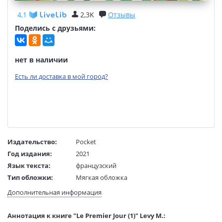
4,1
2,3K
Отзывы
Поделись с друзьями:
нет в наличии
Есть ли доставка в мой город?
Издательство:
Pocket
Год издания:
2021
Язык текста:
французский
Тип обложки:
Мягкая обложка
Размеры в мм
130x90x29
Дополнительная информация
(ДхШхВ):
Вес:
260 гр.
Аннотация к книге "Le Premier Jour (1)" Levy M.:
Страниц:
586