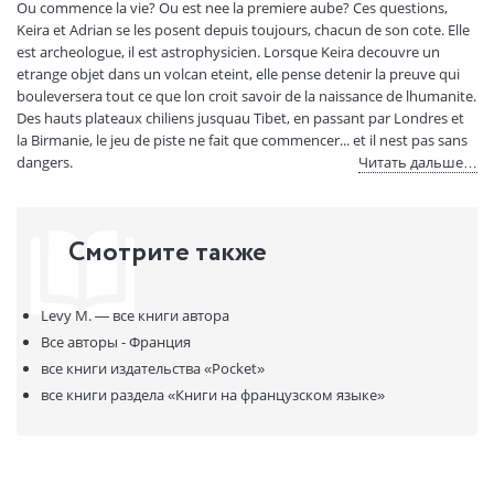
Ou commence la vie? Ou est nee la premiere aube? Ces questions,
Код товара:
50069748
Keira et Adrian se les posent depuis toujours, chacun de son cote. Elle
Артикул:
319835
est archeologue, il est astrophysicien. Lorsque Keira decouvre un
etrange objet dans un volcan eteint, elle pense detenir la preuve qui
ISBN:
9782266305624
bouleversera tout ce que lon croit savoir de la naissance de lhumanite.
В продаже с:
11.01.2023
Des hauts plateaux chiliens jusquau Tibet, en passant par Londres et
la Birmanie, le jeu de piste ne fait que commencer... et il nest pas sans
dangers.
Читать дальше…
Смотрите также
Levy M. —
все книги автора
Все авторы - Франция
все книги издательства
«Pocket»
все книги раздела
«Книги на французском языке»