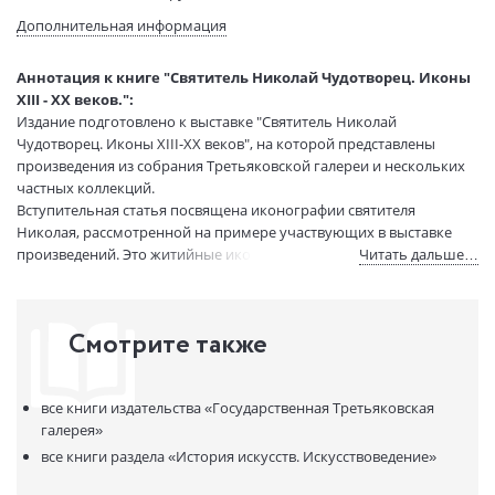
Тип обложки:
Мягкая обложка
Дополнительная информация
Размеры в мм
280x242x12
(ДхШхВ):
Аннотация к книге "Святитель Николай Чудотворец. Иконы
Вес:
770 гр.
XIII - XX веков.":
Страниц:
132
Издание подготовлено к выставке "Святитель Николай
Код товара:
50070108
Чудотворец. Иконы XIII-XX веков", на которой представлены
произведения из собрания Третьяковской галереи и нескольких
Артикул:
320292
частных коллекций.
ISBN:
9785895803738
Вступительная статья посвящена иконографии святителя
В продаже с:
25.01.2023
Николая, рассмотренной на примере участвующих в выставке
произведений. Это житийные иконы святителя Николая XIV-XVI
Читать дальше…
столетий, его изображения с другими почитаемыми святыми и в
составе деисусной композиции, ранние списки или скульптурные
реплики чудотворных образов — Николы Зарайского, Николы
Смотрите также
Можайского и Николы Великорецкого. Отдельный блок
составляют произведения Нового времени — иконы палехских и
мастерских иконописцев, памятники, происходящие из
все книги издательства
«Государственная Третьяковская
старообрядческих собраний, а также предметы мелкой пластики
галерея»
— каменные резные иконки и деревянные складни.
Альбом предназначен для широкого круга читателей и может
все книги раздела
«История искусств. Искусствоведение»
быть интересен специалистам по истории древнерусского