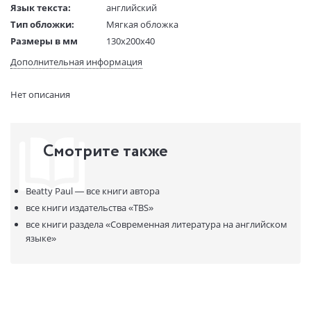
Язык текста:
английский
Тип обложки:
Мягкая обложка
Размеры в мм
130x200x40
(ДхШхВ):
Дополнительная информация
Вес:
1 гр.
Страниц:
304
Нет описания
Код товара:
50070791
Артикул:
13476647
ISBN:
9781786071460
Смотрите также
В продаже с:
31.01.2023
Beatty Paul —
все книги автора
все книги издательства
«TBS»
все книги раздела
«Современная литература на английском
языке»