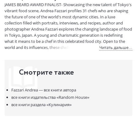
Код товара:
50072553
JAMES BEARD AWARD FINALIST- Showcasing the new talent of Tokyo's
Артикул:
13375771
vibrant food scene, Andrea Fazzari profiles 31 chefs who are shaping
ISBN:
9780399579127
the future of one of the world's most dynamic cities. In a luxe
collection filled with portraits, interviews, and recipes, author and
В продаже с:
17.03.2023
photographer Andrea Fazzari explores the changing landscape of food
in Tokyo, Japan. A young and charismatic generation is redefining
what it means to be a chef in this celebrated food city. Open to the
world and its influences, these chefs have traveled more than their
Читать дальше…
predecessors, have lived abroad, speak other languages, and embrace
social media. Yet they still remain distinctly Japanese, influenced by a
style, tradition, and terroir to which they are inextricably linked. This
Смотрите также
combination of the old and the new is on display in Tokyo New Wave,
a transporting cookbook and armchair travel guide that captures this
moment in Japanese cuisine and brings it to a savvy global audience.
Fazzari Andrea —
все книги автора
все книги издательства
«Random House»
все книги раздела
«Кулинария»