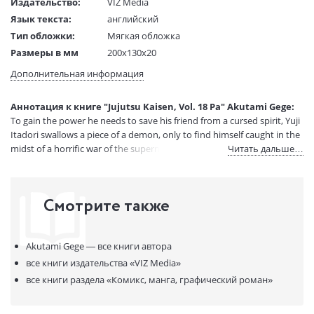
Издательство:
VIZ Media
Язык текста:
английский
Тип обложки:
Мягкая обложка
Размеры в мм
200x130x20
(ДхШхВ):
Дополнительная информация
Вес:
1 гр.
Страниц:
192
Аннотация к книге "Jujutsu Kaisen, Vol. 18 Pa" Akutami Gege:
Код товара:
50072556
To gain the power he needs to save his friend from a cursed spirit, Yuji
Артикул:
15729148
Itadori swallows a piece of a demon, only to find himself caught in the
ISBN:
9781974734399
midst of a horrific war of the supernatural!
Читать дальше…
В продаже с:
17.03.2023
Смотрите также
Akutami Gege —
все книги автора
все книги издательства
«VIZ Media»
все книги раздела
«Комикс, манга, графический роман»