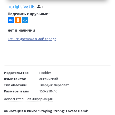
0,0
1
Поделись с друзьями:
нет в наличии
Есть ли доставка в мой город?
Издательство:
Hodder
Язык текста:
английский
Тип обложки:
Твердый переплет
Размеры в мм
150x210x40
(ДхШхВ):
Дополнительная информация
Вес:
1 гр.
Страниц:
416
Аннотация к книге "Staying Strong" Lovato Demi:
Код товара:
50073080