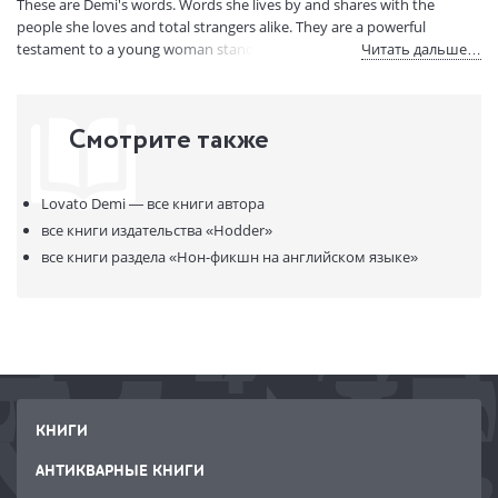
These are Demi's words. Words she lives by and shares with the
Артикул:
12456784
people she loves and total strangers alike. They are a powerful
ISBN:
9781472218070
testament to a young woman standing up and fighting back.
Читать дальше…
В продаже с:
21.03.2023
Смотрите также
Lovato Demi —
все книги автора
все книги издательства
«Hodder»
все книги раздела
«Нон-фикшн на английском языке»
КНИГИ
АНТИКВАРНЫЕ КНИГИ