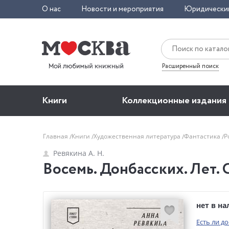
О нас
Новости и мероприятия
Юридически
Расширенный поиск
Книги
Коллекционные издания
Главная
Книги
Художественная литература
Фантастика
Р
Ревякина А. Н.
Восемь. Донбасских. Лет. С
нет в н
Есть ли д