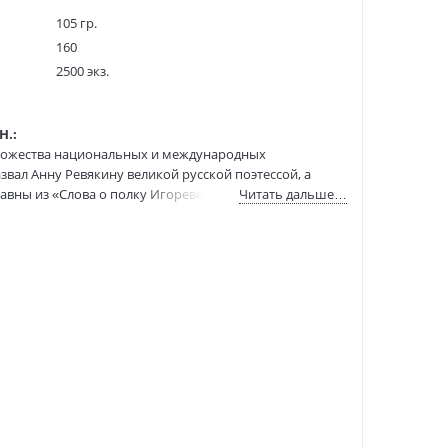
105 гр.
160
2500 экз.
50073091
359263836
Н.:
9785604958858
 множества национальных и международных
:
21.03.2023
вал Анну Ревякину великой русской поэтессой, а
лавны из «Слова о полку Игореве». По произведениям
Читать дальше…
ольную программу. В этот сборник вошли