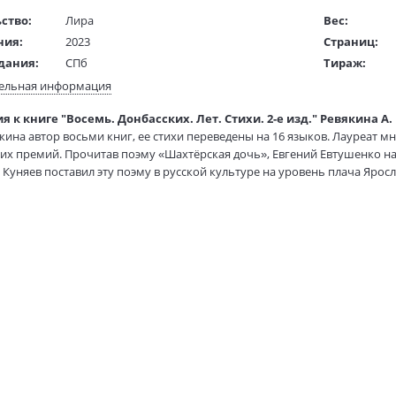
ство:
Лира
Вес:
ния:
2023
Страниц:
дания:
СПб
Тираж:
16+
Код товара:
ельная информация
ста:
русский
Артикул:
 к книге "Восемь. Донбасских. Лет. Стихи. 2-е изд." Ревякина А. 
жки:
Мягкая обложка
ISBN:
кина автор восьми книг, ее стихи переведены на 16 языков. Лауреат
76х100 1/32
В продаже с
их премий. Прочитав поэму «Шахтёрская дочь», Евгений Евтушенко наз
 в мм
180x115x13
 Куняев поставил эту поэму в русской культуре на уровень плача Ярос
киной снимаются фильмы и ставятся спектакли, её стихи входят в шк
ения и поэмы за период с 2014 по 2022 год.