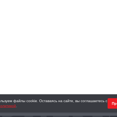
льзуем файлы cookie. Оставаясь на сайте, вы соглашаетесь с
Пр
олитикой
.
КНИГИ
АНТИКВАРНЫЕ КНИГИ
ПОДАРКИ