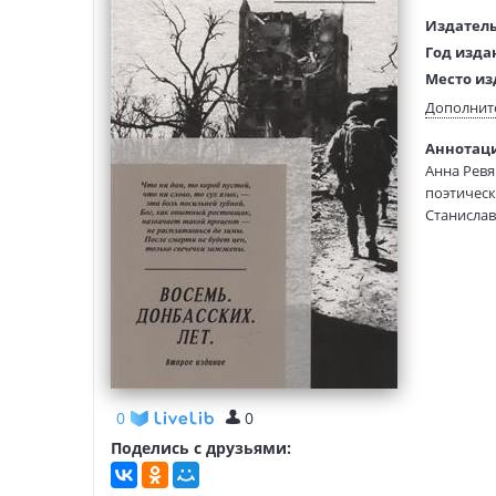
Издатель
Год изда
Место из
Возраст:
Дополнит
Язык тек
Аннотация
Тип обло
Анна Ревя
Формат:
поэтическ
Размеры
Станислав
(ДхШхВ):
Анны Ревя
стихотвор
0
0
Поделись с друзьями: