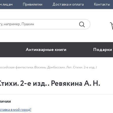
м лицам
Привилегии
Доставка и оплата
Контакты
Антикварные книги
Подарки
оссийская фантастика
Восемь. Донбасских. Лет. Стихи. 2-е изд.
тихи. 2-е изд.. Ревякина А. Н.
аличии
оставка в мой город?