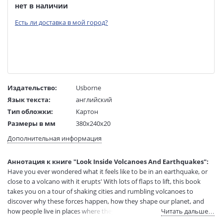
нет в наличии
Есть ли доставка в мой город?
Издательство:
Usborne
Язык текста:
английский
Тип обложки:
Картон
Размеры в мм
380x240x20
(ДхШхВ):
Дополнительная информация
Вес:
1 гр.
Страниц:
14
Аннотация к книге "Look Inside Volcanoes And Earthquakes":
Код товара:
50073225
Have you ever wondered what it feels like to be in an earthquake, or
Артикул:
15529221
close to a volcano with it erupts' With lots of flaps to lift, this book
ISBN:
9781474986311
takes you on a tour of shaking cities and rumbling volcanoes to
discover why these forces happen, how they shape our planet, and
В продаже с:
22.03.2023
how people live in places where they strike.
Читать дальше…