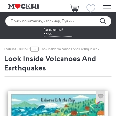
Расширенный
поиск
...
Главная
Книги
Look Inside Volcanoes And Earthquakes
Look Inside Volcanoes And
Earthquakes