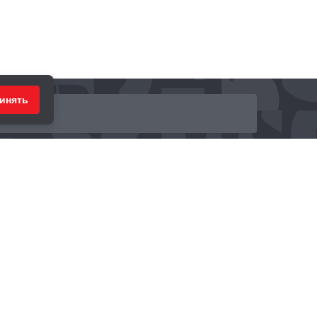
инять
ринимаем к оплате: