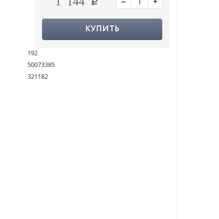
−
+
1 144
КУПИТЬ
192
50073385
321182
9781529330267
:
23.03.2023