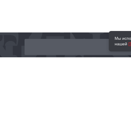
Мы испо
нашей
П
О нас
Наши проекты
Новости и мероприятия
Привилегии
Доставка и оплата
Контакты
Политика обработк
Отзывы
персональных данн