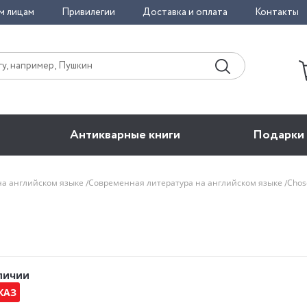
м лицам
Привилегии
Доставка и оплата
Контакты
Антикварные книги
Подарки
на английском языке
Современная литература на английском языке
Chos
аличии
КАЗ