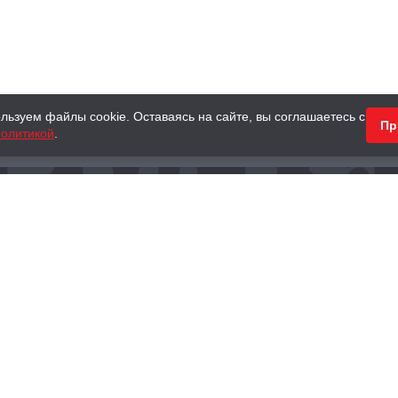
льзуем файлы cookie. Оставаясь на сайте, вы соглашаетесь с
Пр
олитикой
.
КНИГИ
АНТИКВАРНЫЕ КНИГИ
ПОДАРКИ
Наш интернет-магазин
Тел.:
+ 7 (495) 797-87-16
,
8 (800) 101-87-16
WhatsApp:
+7 (985) 730-12-15
Книжный магазин «Москва»
П
125375, г. Москва, ул. Тверская, д. 8, к. 1
и
ых
Тел.:
+7 (495) 797-87-17
Ежедневно с 10:00 до 22:00
info@moscowbooks.ru