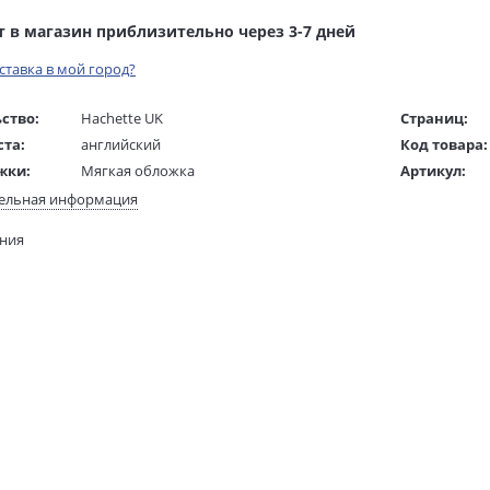
т в магазин приблизительно через 3-7 дней
оставка в мой город?
ство:
Hachette UK
Страниц:
ста:
английский
Код товара:
жки:
Мягкая обложка
Артикул:
 в мм
196x128x35
ISBN:
ельная информация
В продаже с
ания
300 гр.