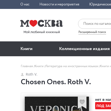
О нас
Новости и мероприятия
Юридически
Расширенный поиск
Книги
Коллекционные издания
Главная
Книги
Литература на иностранных языках
Книги 
Roth V.
Chosen Ones. Roth V.
нет в н
ПОД ЗА