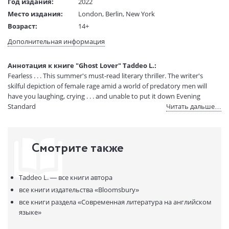
Год издания:
2022
Место издания:
London, Berlin, New York
Возраст:
14+
Язык текста:
английский
Дополнительная информация
Тип обложки:
Мягкая обложка
Размеры в мм
233x153x18
Аннотация к книге "Ghost Lover" Taddeo L.:
(ДхШхВ):
Fearless . . . This summer's must-read literary thriller. The writer's
Вес:
375 гр.
skilful depiction of female rage amid a world of predatory men will
Страниц:
224
have you laughing, crying . . . and unable to put it down Evening
Standard
Читать дальше…
Код товара:
50073387
Артикул:
321008
ISBN:
9781526653178
Смотрите также
В продаже с:
23.03.2023
Taddeo L. —
все книги автора
все книги издательства
«Bloomsbury»
все книги раздела
«Современная литература на английском
языке»