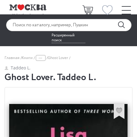
Расширенный
поиск
...
Главная
Книги
Ghost Lover
Taddeo L.
Ghost Lover. Taddeo L.