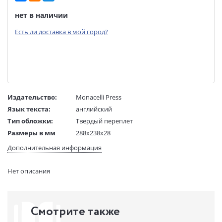
нет в наличии
Есть ли доставка в мой город?
Издательство:
Monacelli Press
Язык текста:
английский
Тип обложки:
Твердый переплет
Размеры в мм
288x238x28
(ДхШхВ):
Дополнительная информация
Вес:
1520 гр.
Страниц:
240
Нет описания
Код товара:
50073499
Артикул:
320891
ISBN:
9781580935685
Смотрите также
В продаже с:
23.03.2023