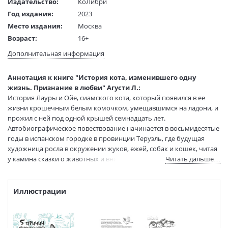
Издательство:
КоЛибри
Год издания:
2023
Место издания:
Москва
Возраст:
16+
Язык текста:
русский
Дополнительная информация
Язык оригинала:
испанский
Перевод:
Гольцова Н.
Аннотация к книге "История кота, изменившего одну
Тип обложки:
Мягкая обложка
жизнь. Признание в любви" Агусти Л.:
История Лауры и Ойе, сиамского кота, который появился в ее
Формат:
72х106 1/16
жизни крошечным белым комочком, умещавшимся на ладони, и
Размеры в мм
240x170x11
прожил с ней под одной крышей семнадцать лет.
(ДхШхВ):
Автобиографическое повествование начинается в восьмидесятые
Вес:
340 гр.
годы в испанском городке в провинции Теруэль, где будущая
Страниц:
152
художница росла в окружении жуков, ежей, собак и кошек, читая
Тираж:
3000 экз.
у камина сказки о животных и внимательно наблюдая за полетом
Читать дальше…
Код товара:
50073799
птиц. Несколько лет спустя, обосновавшись в Барселоне, Лаура
продолжит взращивать свою любовь ко всему живому и дарить
Артикул:
9785389215290
ее своим питомцам.
Иллюстрации
ISBN:
9785389215290
В продаже с:
06.04.2023
Прекрасно иллюстрированный, захватывающий рассказ об
эмоциональной привязанности, наполненный любопытными