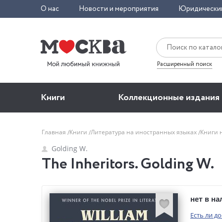
О нас
Новости и мероприятия
Юридически
Расширенный поиск
Книги
Коллекционные издания
Главная
Книги
Литература на иностранных языках
Книги 
Golding W.
The Inheritors. Golding W.
нет в н
Есть ли д