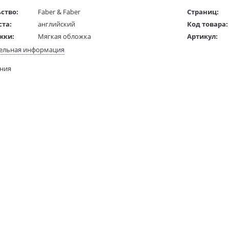
ство:
Faber & Faber
Страниц:
ста:
английский
Код товара:
жки:
Мягкая обложка
Артикул:
 в мм
198x130x20
ISBN:
ельная информация
В продаже с
ания
219 гр.