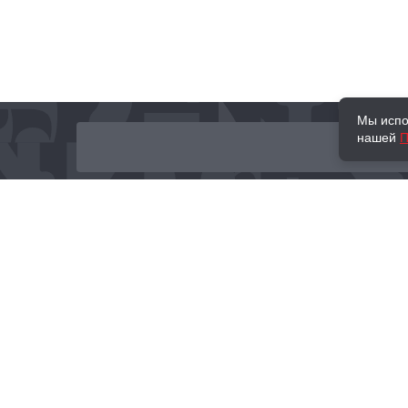
Мы испо
нашей
П
О нас
Наши проекты
Новости и мероприятия
Привилегии
Доставка и оплата
Контакты
Политика обработк
Отзывы
персональных данн