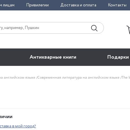
м лицам
Привилегии
Доставка и оплата
Контакты
Антикварные книги
Подарки
на английском языке
Современная литература на английском языке
The I
аличии
оставка в мой город?