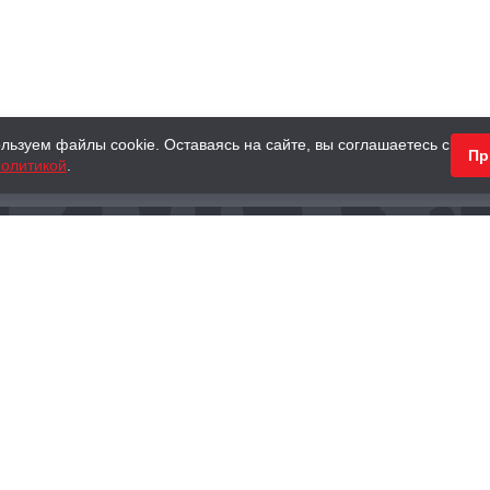
льзуем файлы cookie. Оставаясь на сайте, вы соглашаетесь с
Пр
олитикой
.
КНИГИ
АНТИКВАРНЫЕ КНИГИ
ПОДАРКИ
Наш интернет-магазин
Тел.:
+ 7 (495) 797-87-16
,
8 (800) 101-87-16
WhatsApp:
+7 (985) 730-12-15
Книжный магазин «Москва»
П
125375, г. Москва, ул. Тверская, д. 8, к. 1
и
ых
Тел.:
+7 (495) 797-87-17
Ежедневно с 10:00 до 22:00
info@moscowbooks.ru