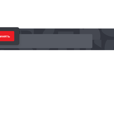
инять
ринимаем к оплате: