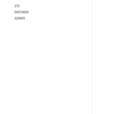
272
50074000
320665
9780571362325
:
11.04.2023