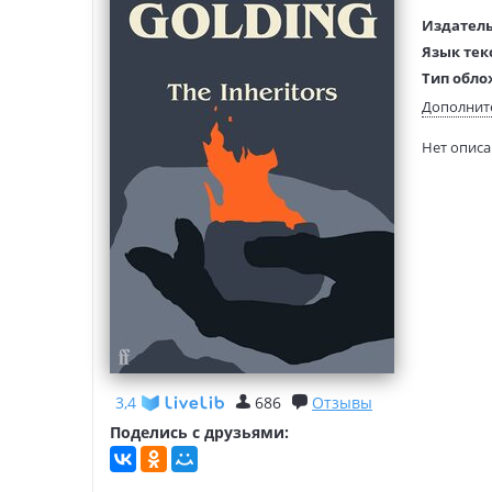
Издатель
Язык тек
Тип обло
Размеры
Дополнит
(ДхШхВ):
Нет опис
Вес:
3,4
686
Отзывы
Поделись с друзьями: