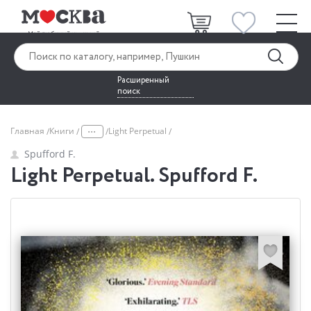
Расширенный
поиск
...
Главная
Книги
Light Perpetual
Spufford F.
Light Perpetual. Spufford F.