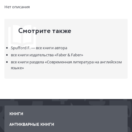
Страниц:
336
Нет описания
Код товара:
50074001
Артикул:
320667
ISBN:
9780571336494
Смотрите также
В продаже с:
11.04.2023
Spufford F. —
все книги автора
все книги издательства
«Faber & Faber»
все книги раздела
«Современная литература на английском
языке»
КНИГИ
АНТИКВАРНЫЕ КНИГИ