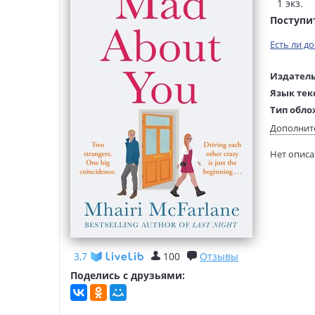
1 экз.
Поступи
Есть ли д
Издатель
Язык тек
Тип обло
Размеры
Дополнит
(ДхШхВ):
Нет опис
Вес:
3,7
100
Отзывы
Поделись с друзьями: