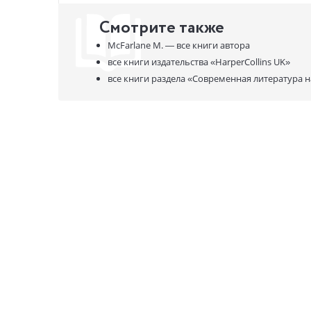
Смотрите также
McFarlane M. —
все книги автора
все книги издательства
«HarperCollins UK»
все книги раздела
«Современная литература н