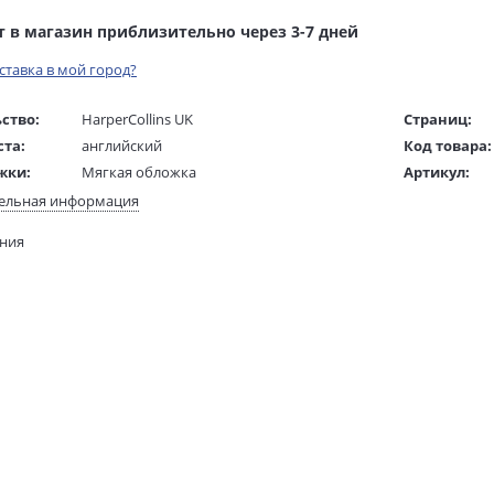
т в магазин приблизительно через 3-7 дней
оставка в мой город?
ство:
HarperCollins UK
Страниц:
ста:
английский
Код товара:
жки:
Мягкая обложка
Артикул:
 в мм
198x129x27
ISBN:
ельная информация
В продаже с
ания
280 гр.