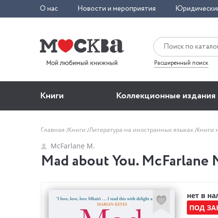
О нас
Новости и мероприятия
Юридически
Расширенный поиск
Книги
Коллекционные издания
Главная
Книги
Литература на иностранных языках
Книги 
McFarlane M.
Mad about You. McFarlane 
нет в н
ПОД ЗА