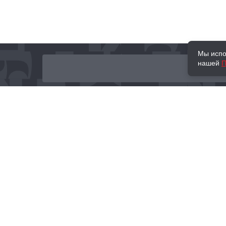
Мы испо
нашей
П
О нас
Наши проекты
Новости и мероприятия
Привилегии
Доставка и оплата
Контакты
Политика обработк
Отзывы
персональных данн
© 2002–2026 «Торговый Дом Книги «МОСКВА»