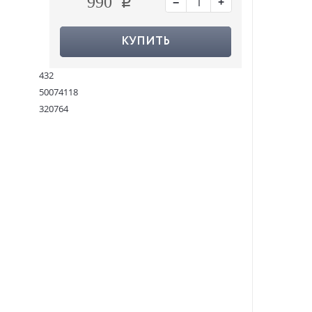
−
+
990
КУПИТЬ
432
50074118
320764
9780008412456
:
13.04.2023