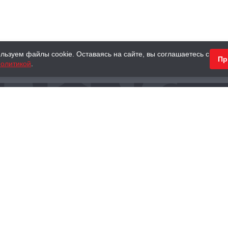
льзуем файлы cookie. Оставаясь на сайте, вы соглашаетесь с
Пр
олитикой
.
КНИГИ
АНТИКВАРНЫЕ КНИГИ
ПОДАРКИ
Наш интернет-магазин
Тел.:
+ 7 (495) 797-87-16
,
8 (800) 101-87-16
WhatsApp:
+7 (985) 730-12-15
Книжный магазин «Москва»
П
125375, г. Москва, ул. Тверская, д. 8, к. 1
и
ых
Тел.:
+7 (495) 797-87-17
Ежедневно с 10:00 до 22:00
info@moscowbooks.ru