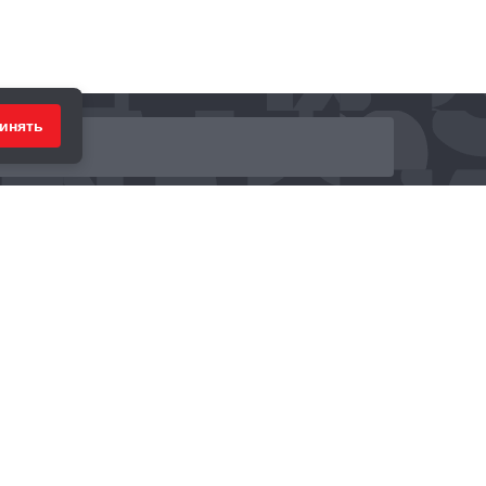
инять
ринимаем к оплате: