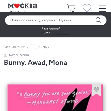
Расширенный
поиск
...
Главная
Книги
Bunny
Awad, Mona
Bunny. Awad, Mona