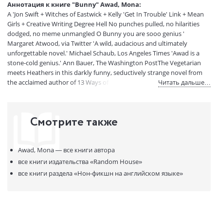
Аннотация к книге "Bunny" Awad, Mona:
Код товара:
50074578
A 'Jon Swift + Witches of Eastwick + Kelly 'Get In Trouble' Link + Mean
Артикул:
14895550
Girls + Creative Writing Degree Hell No punches pulled, no hilarities
ISBN:
9780525559757
dodged, no meme unmangled O Bunny you are sooo genius '
Margaret Atwood, via Twitter 'A wild, audacious and ultimately
В продаже с:
21.04.2023
unforgettable novel.' Michael Schaub, Los Angeles Times 'Awad is a
stone-cold genius.' Ann Bauer, The Washington PostThe Vegetarian
meets Heathers in this darkly funny, seductively strange novel from
the acclaimed author of 13 Ways of Looking at a Fat Girl 'We were just
Читать дальше…
these innocent girls in the night trying to make something beautiful.
We nearly died. We very nearly did, didn't we'' Samantha Heather
Mackey couldn't be more of an outsider in her small, highly selective
Смотрите также
MFA program at New England's Warren University. A scholarship
student who prefers the company of her dark imagination to that of
most people, she is utterly repelled by the rest of her fiction writing
Awad, Mona —
все книги автора
cohort a clique of unbearably twee rich girls who call each ot
все книги издательства
«Random House»
все книги раздела
«Нон-фикшн на английском языке»