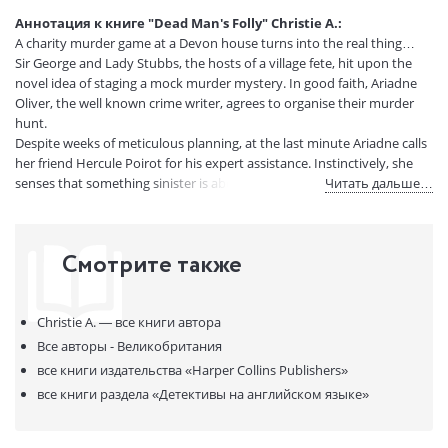
(ДхШхВ):
Аннотация к книге "Dead Man's Folly" Christie A.:
Вес:
185 гр.
A charity murder game at a Devon house turns into the real thing…
Страниц:
238
Sir George and Lady Stubbs, the hosts of a village fete, hit upon the
Код товара:
50075306
novel idea of staging a mock murder mystery. In good faith, Ariadne
Oliver, the well known crime writer, agrees to organise their murder
Артикул:
12516187
hunt.
ISBN:
9780007556878
Despite weeks of meticulous planning, at the last minute Ariadne calls
В продаже с:
25.04.2023
her friend Hercule Poirot for his expert assistance. Instinctively, she
senses that something sinister is about to happen…
Читать дальше…
Beware — nobody is quite what they seem!
Смотрите также
Christie A. —
все книги автора
Все авторы - Великобритания
все книги издательства
«Harper Collins Publishers»
все книги раздела
«Детективы на английском языке»