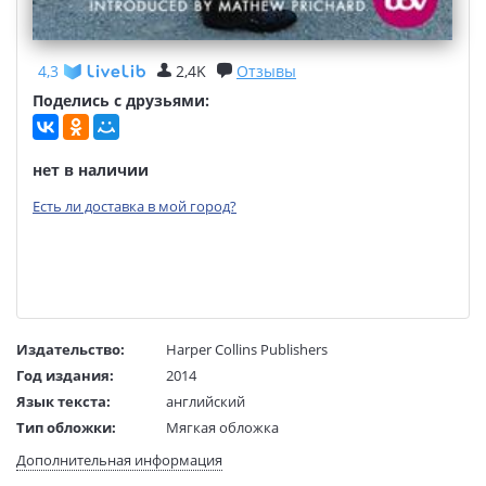
4,3
2,4K
Отзывы
Поделись с друзьями:
нет в наличии
Есть ли доставка в мой город?
Издательство:
Harper Collins Publishers
Год издания:
2014
Язык текста:
английский
Тип обложки:
Мягкая обложка
Формат:
128х197 мм
Дополнительная информация
Размеры в мм
197x128