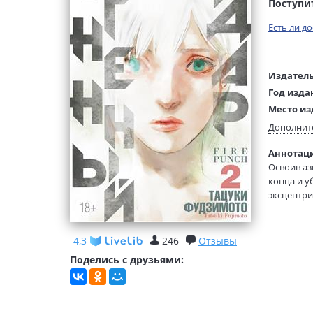
Поступи
Есть ли д
Издатель
Год изда
Место из
Возраст:
Дополнит
Язык тек
Аннотаци
Язык ори
Освоив аз
Перевод:
конца и у
Тип обло
эксцентри
Тогата вс
Формат:
солдат, а
Свет, каме
4,3
246
Отзывы
Поделись с друзьями:
В книгу в