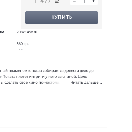
−
+
1 477
КУПИТЬ
мм
208x145x30
560 гр.
416
20000 экз.
50075657
енный пламенем юноша собирается довести дело до
9785389228412
я Тогата плетет интриги у него за спиной. Цель
9785389228412
бы сделать свое кино по-настоящему увлекательным,
Читать дальше…
:
27.04.2023
его Агни уже поджидает целая армия вооруженных
вениями.