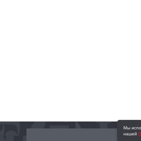
Мы испо
нашей
П