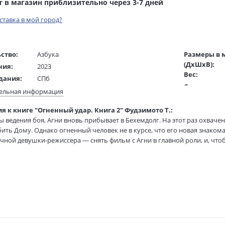
т в магазин приблизительно через 3-7 дней
оставка в мой город?
ство:
Азбука
Размеры в 
(ДхШхВ):
ния:
2023
Вес:
дания:
СПб
Страниц:
18+
ельная информация
Тираж:
ста:
русский
я к книге "Огненный удар. Книга 2" Фудзимото Т.:
Код товара:
гинала:
японский
ы ведения боя, Агни вновь прибывает в Бехемдолг. На этот раз охвач
Артикул:
Белянина Т.
бить Дому. Однако огненный человек не в курсе, что его новая знакома
ISBN:
жки:
Твердый переплет+суперобложка
чной девушки-режиссера — снять фильм с Агни в главной роли, и, что
В продаже с
тупает в сговор с Иудой, главой Бехемдолга. Ничего не подозревающ
60х84 1/16
 также трое заключенных-смертников, наделенных мощными благосло
ра, мотор?..
ошли главы 19–39.