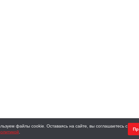
льзуем файлы cookie. Оставаясь на сайте, вы соглашаетесь с
Пр
олитикой
.
КНИГИ
АНТИКВАРНЫЕ КНИГИ
ПОДАРКИ