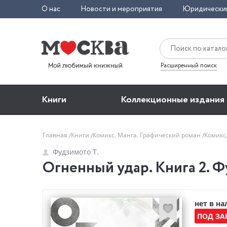
О нас
Новости и мероприятия
Юридически
Расширенный поиск
Книги
Коллекционные издания
Главная
Книги
Комикс. Манга. Графический роман
Комикс
Фудзимото Т.
Огненный удар. Книга 2. Ф
нет в н
ПОД ЗА