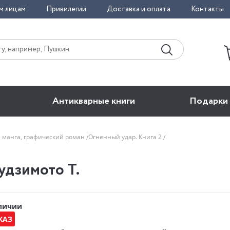
м лицам
Привилегии
Доставка и оплата
Контакты
Антикварные книги
Подарки
, манга, графический роман
Огненный удар. Книга 2
удзимото Т.
аличии
КАЗ