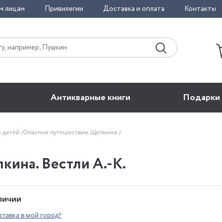
м лицам
Привилегии
Доставка и оплата
Контакты
Антикварные книги
Подарки
я детей
Опасное путешествие Щепкина
ина. Вестли А.-К.
аличии
оставка в мой город?