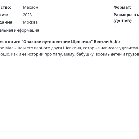
ство:
Махаон
Формат:
ния:
2023
Размеры в 
(ДхШхВ):
дания:
Москва
Вес:
7 - 11
ельная информация
Страниц:
ста:
русский
я к книге "Опасное путешествие Щепкина" Вестли А.-К.:
Тираж:
гинала:
норвежский
ро Малыша и его верного друга Щепкина, которые написала удивитель
Код товара:
Горлина Л. Г.
рошо, как и её истории про папу, маму, бабушку, восемь детей и грузов
Артикул:
жки:
Гибкая обложка
ISBN:
 «Опасное путешествие Щепкина» рассказывается о том, как однажды
аторы:
Кучеренко Наталья
В продаже с
нарошку стал водителем грузовика. И надо же было такому случиться 
вие его оказалось довольно опасным…