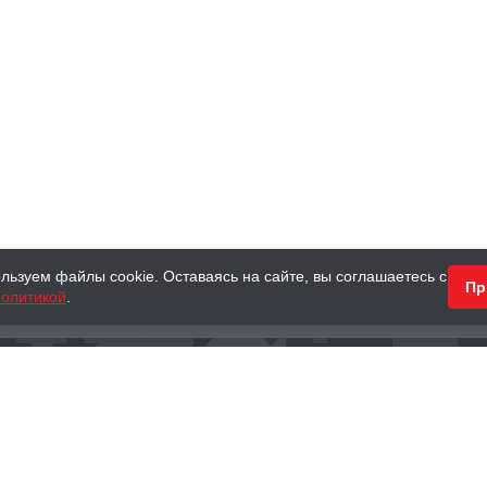
льзуем файлы cookie. Оставаясь на сайте, вы соглашаетесь с
Пр
олитикой
.
КНИГИ
АНТИКВАРНЫЕ КНИГИ
ПОДАРКИ
Наш интернет-магазин
Тел.:
+ 7 (495) 797-87-16
,
8 (800) 101-87-16
WhatsApp:
+7 (985) 730-12-15
Книжный магазин «Москва»
П
125375, г. Москва, ул. Тверская, д. 8, к. 1
и