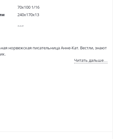
70х100 1/16
мм
240x170x13
395 гр.
174
5000 экз.
ная норвежская писательница Анне-Кат. Вестли, знают
50075741
ик.
9785389226326
Читать дальше…
9785389226326
 Малыш с Щепкиным придумали игру, в которой
:
03.05.2023
– Щепкин и в самом деле уехал на грузовике! И