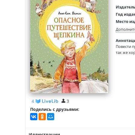
Издатель
Год изда
Место из
Возраст:
Дополнит
Язык тек
Аннотаци
Язык ори
Повести п
Перевод:
так же хо
Тип обло
В повести
Иллюстр
Щепкин по
путешест
4
3
Поделись с друзьями:
Иллюстрации