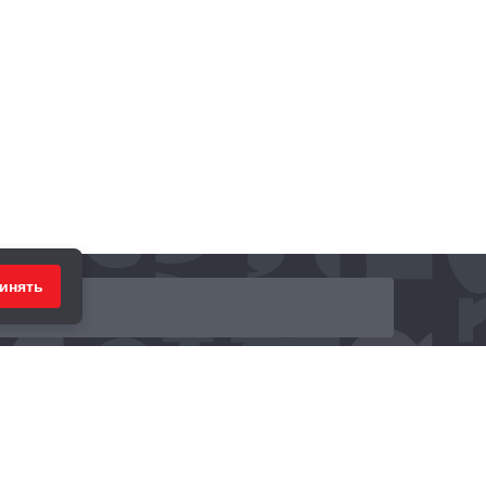
инять
ринимаем к оплате: