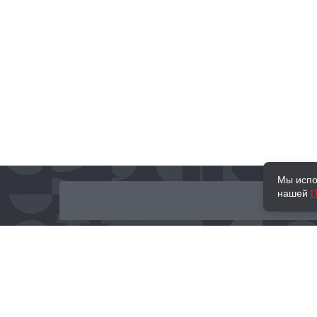
Мы испо
нашей
П
О нас
Наши проекты
Новости и мероприятия
Привилегии
Доставка и оплата
Контакты
Политика обработк
Отзывы