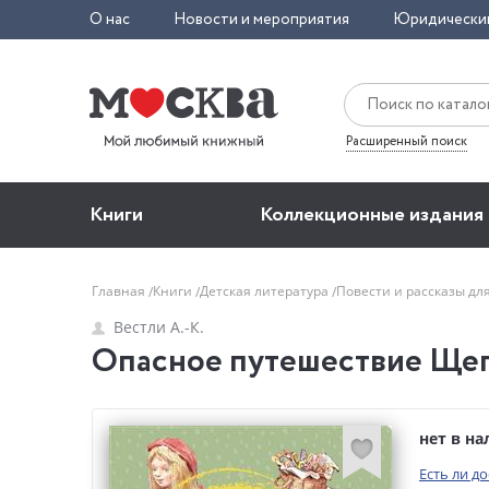
О нас
Новости и мероприятия
Юридически
Расширенный поиск
Книги
Коллекционные издания
Главная
Книги
Детская литература
Повести и рассказы дл
Вестли А.-К.
Опасное путешествие Щепк
нет в н
Есть ли д