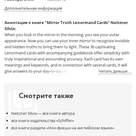
(ДхШхВ):
Дополнительная информация
Вес:
1 гр.
Страниц:
80
Аннотация к книге "Mirror Truth Lenormand Cards" Neitzner
Код товара:
50075829
Silvia:
Артикул:
14255412
When you look in the mirror in the morning, you see your outer
ISBN:
9780764357121
appearance. Now you can use your inner mirror to recognize invisible
and hidden truths to bring them to light. These 36 captivating
В продаже с:
06.05.2023
Lenormand cards with accompanying guidebook offer simplicity with
truly inspirational and astounding accuracy. Each card has its own
meanings and keywords, and in connection with several cards, it will
give answers to your day-to-day and significant questions. They
Читать дальше…
combine precise traditional symbolism, intuitive interpretation, and
modern art images that incorporate fractals-all of which create a
whole new type of image that literally pulls you in. Look inside these
Смотрите также
mirror cards to bring your unconscious self to the surface!
Neitzner Silvia —
все книги автора
все книги издательства
«Schiffer»
все книги раздела
«Нон-фикшн на английском языке»