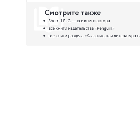
Смотрите также
Sherriff R. C. —
все книги автора
все книги издательства
«Penguin»
все книги раздела
«Классическая литература н