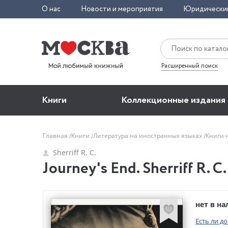
О нас
Новости и мероприятия
Юридически
Расширенный поиск
Книги
Коллекционные издания
Главная
Книги
Литература на иностранных языках
Книги 
Sherriff R. C.
Journey's End. Sherriff R. C.
нет в н
Есть ли д