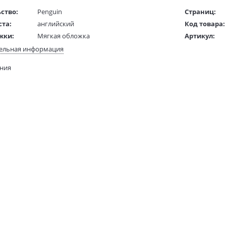
ство:
Penguin
Страниц:
ста:
английский
Код товара:
жки:
Мягкая обложка
Артикул:
 в мм
196x129x6
ISBN:
ельная информация
В продаже с
ания
78 гр.