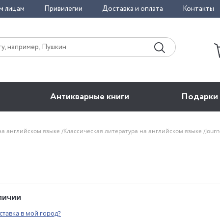
м лицам
Привилегии
Доставка и оплата
Контакты
Антикварные книги
Подарки
на английском языке
Классическая литература на английском языке
Journ
аличии
оставка в мой город?