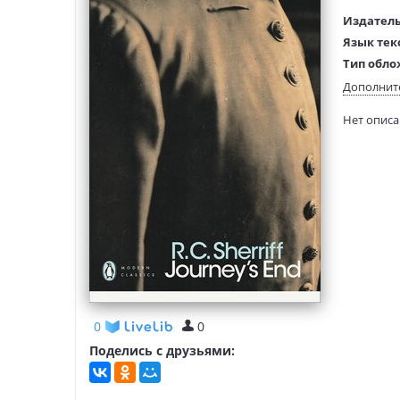
Издатель
Язык тек
Тип обло
Размеры
Дополнит
(ДхШхВ):
Нет опис
Вес:
0
0
Поделись с друзьями: