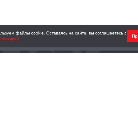
льзуем файлы cookie. Оставаясь на сайте, вы соглашаетесь с
Пр
олитикой
.
КНИГИ
АНТИКВАРНЫЕ КНИГИ
ПОДАРКИ
Наш интернет-магазин
Тел.:
+ 7 (495) 797-87-16
,
8 (800) 101-87-16
WhatsApp:
+7 (985) 730-12-15
Книжный магазин «Москва»
П
125375, г. Москва, ул. Тверская, д. 8, к. 1
и
ых
Тел.:
+7 (495) 797-87-17
Ежедневно с 10:00 до 22:00
info@moscowbooks.ru