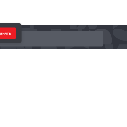
инять
ринимаем к оплате: