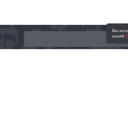
Мы испо
нашей
П
О нас
Наши проекты
Новости и мероприятия
Привилегии
Доставка и оплата
Контакты
Политика обработк
Отзывы
персональных данн
© 2002–2026 «Торговый Дом Книги «МОСКВА»