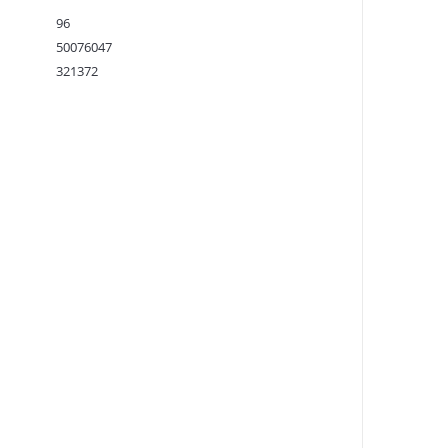
96
50076047
321372
9780141183268
:
23.05.2023