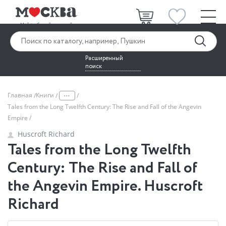
Расширенный
поиск
...
Главная
Книги
Tales from the Long Twelfth Century: The Rise and Fall of the Angevin
Empire
Huscroft Richard
Tales from the Long Twelfth
Century: The Rise and Fall of
the Angevin Empire. Huscroft
Richard