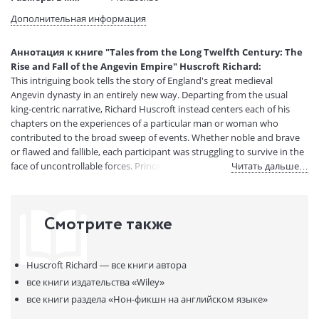
(ДхШхВ):
Дополнительная информация
Вес:
1 гр.
Страниц:
336
Аннотация к книге "Tales from the Long Twelfth Century: The
Код товара:
50076302
Rise and Fall of the Angevin Empire" Huscroft Richard:
Артикул:
13585938
This intriguing book tells the story of England's great medieval
ISBN:
9780300228700
Angevin dynasty in an entirely new way. Departing from the usual
king-centric narrative, Richard Huscroft instead centers each of his
В продаже с:
30.05.2023
chapters on the experiences of a particular man or woman who
contributed to the broad sweep of events. Whether noble and brave
or flawed and fallible, each participant was struggling to survive in the
face of uncontrollable forces. Princes, princesses, priests, heroes,
Читать дальше…
relatives, friends, and others some well known and others obscure all
were embroiled in the drama of historic events. Under Henry II and his
sons Richard I (the Lionheart) and John, the empire rose to encompass
Смотрите также
much of the British Isles and the greater part of modern France, yet it
survived a mere fifty years. Huscroft deftly weaves together the
stories of individual lives to illuminate the key themes of this exciting
Huscroft Richard —
все книги автора
and formative era.
все книги издательства
«Wiley»
все книги раздела
«Нон-фикшн на английском языке»