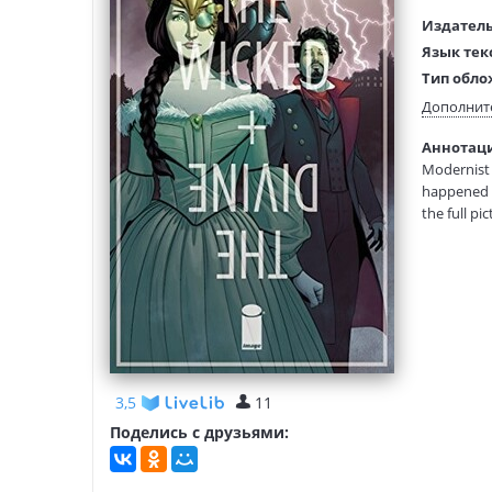
Издатель
Язык тек
Тип обло
Размеры
Дополнит
(ДхШхВ):
Аннотация
Вес:
Modernist 
happened d
the full p
essential 
Romantics 
Ananke's B
Annual and
3,5
11
Поделись с друзьями: