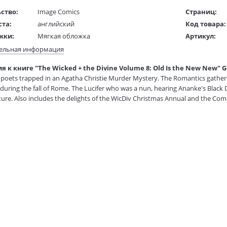
ство:
Image Comics
Страниц:
ста:
английский
Код товара:
жки:
Мягкая обложка
Артикул:
 в мм
260x170x10
ISBN:
ельная информация
В продаже с
 к книге "The Wicked + the Divine Volume 8: Old Is the New New" Gi
1 гр.
poets trapped in an Agatha Christie Murder Mystery. The Romantics gatheri
uring the fall of Rome. The Lucifer who was a nun, hearing Ananke's Black 
icture. Also includes the delights of the WicDiv Christmas Annual and the Com
Specials. GENRE Superheroes, Urban Fantasy, Crime & MysteryModernist poe
gathering in Lake Geneva to resurrect the dead. What really happened durin
lack Death confession. As we approach the end, we start to see the full pictu
 the Comedy special. Collects all six of THE WICKED + THE DIVINE's essential