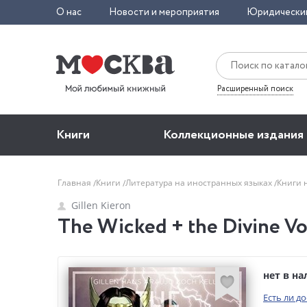
О нас
Новости и мероприятия
Юридически
Расширенный поиск
Книги
Коллекционные издания
Главная
Книги
Литература на иностранных языках
Книги 
Gillen Kieron
The Wicked + the Divine Vo
нет в н
Есть ли д