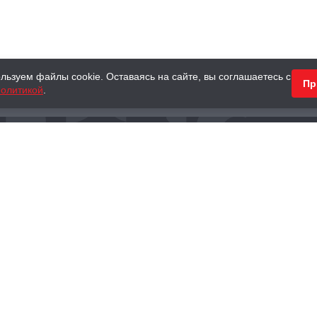
льзуем файлы cookie. Оставаясь на сайте, вы соглашаетесь с
Пр
олитикой
.
КНИГИ
АНТИКВАРНЫЕ КНИГИ
ПОДАРКИ
Наш интернет-магазин
Тел.:
+ 7 (495) 797-87-16
,
8 (800) 101-87-16
WhatsApp:
+7 (985) 730-12-15
Книжный магазин «Москва»
П
125375, г. Москва, ул. Тверская, д. 8, к. 1
и
ых
Тел.:
+7 (495) 797-87-17
Ежедневно с 10:00 до 22:00
info@moscowbooks.ru