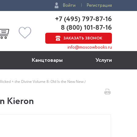
Войти
Регистрация
+7 (495) 797-87-16
8 (800) 101-87-16
ЗАКАЗАТЬ ЗВОНОК
info@moscowbooks.ru
Канцтовары
Услуги
Wicked + the Divine Volume 8: Old Is the New New
en Kieron