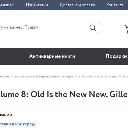
м лицам
Привилегии
Доставка и оплата
Контакты
Антикварные книги
Подарки
на английском языке
Современная литература на английском языке
The 
lume 8: Old Is the New New. Gill
аличии
оставка в мой город?