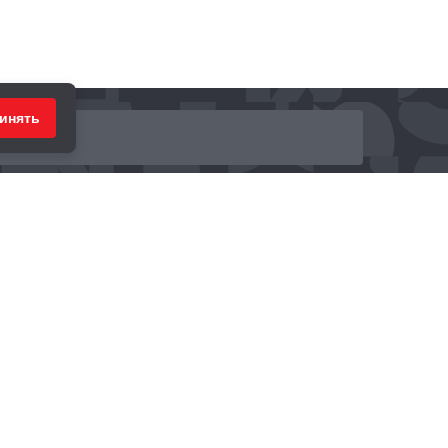
инять
ринимаем к оплате: