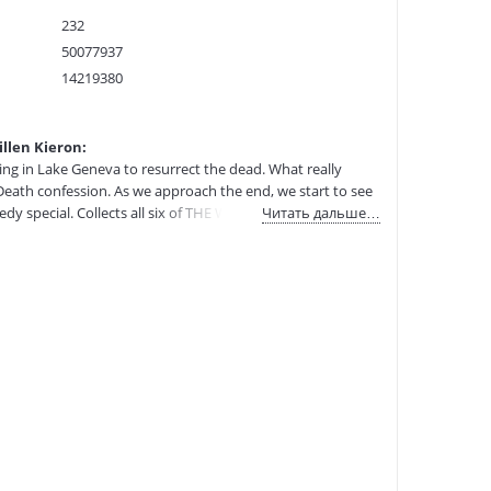
232
50077937
14219380
9781534308800
:
01.07.2023
llen Kieron:
ng in Lake Geneva to resurrect the dead. What really
Death confession. As we approach the end, we start to see
edy special. Collects all six of THE WICKED + THE DIVINE's
Читать дальше…
ts trapped in an Agatha Christie Murder Mystery. The
g the fall of Rome. The Lucifer who was a nun, hearing
re. Also includes the delights of the WicDiv Christmas
 Specials.