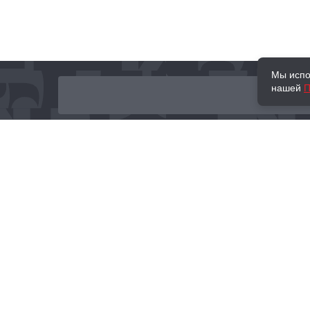
Мы испо
нашей
П
О нас
Наши проекты
Новости и мероприятия
Привилегии
Доставка и оплата
Контакты
Политика обработк
Отзывы
персональных данн
© 2002–2026 «Торговый Дом Книги «МОСКВА»