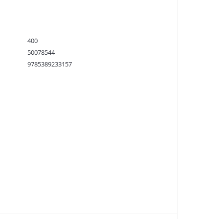
400
50078544
9785389233157
9785389233157
:
20.07.2023