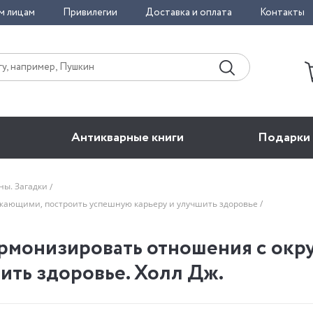
м лицам
Привилегии
Доставка и оплата
Контакты
Антикварные книги
Подарки
ны. Загадки
ужающими, построить успешную карьеру и улучшить здоровье
армонизировать отношения с ок
ить здоровье. Холл Дж.