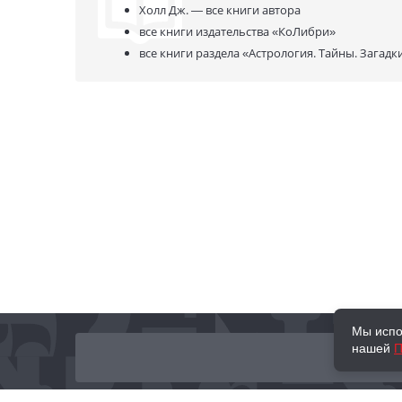
Холл Дж. —
все книги автора
все книги издательства
«КоЛибри»
все книги раздела
«Астрология. Тайны. Загадк
Мы испо
нашей
П