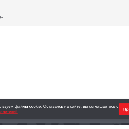
и»
льзуем файлы cookie. Оставаясь на сайте, вы соглашаетесь с
Пр
олитикой
.
КНИГИ
АНТИКВАРНЫЕ КНИГИ
ПОДАРКИ