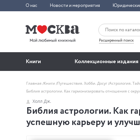
О нас
Новости и мероприятия
Юридически
Расширенный поиск
Книги
Коллекционные издания
Главная
Книги
Путешествия. Хобби. Досуг
Астрология. Тай
Библия астрологии. Как гармонизировать отношения с окр
Холл Дж.
Библия астрологии. Как г
успешную карьеру и улучш