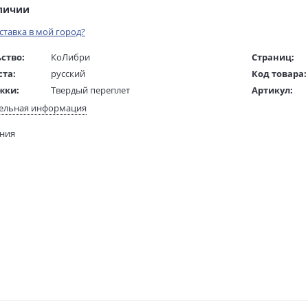
аличии
оставка в мой город?
ство:
КоЛибри
Страниц:
ста:
русский
Код товара:
жки:
Твердый переплет
Артикул:
 в мм
240x190x30
ISBN:
ельная информация
В продаже с
ания
1060 гр.