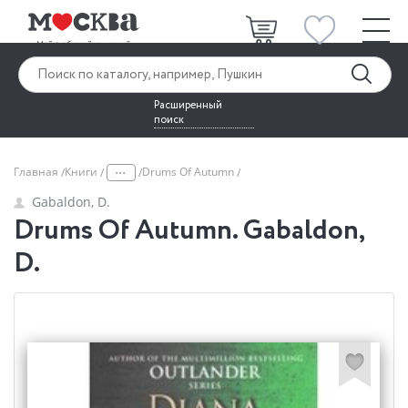
Расширенный
поиск
...
Главная
Книги
Drums Of Autumn
Gabaldon, D.
Drums Of Autumn. Gabaldon,
D.