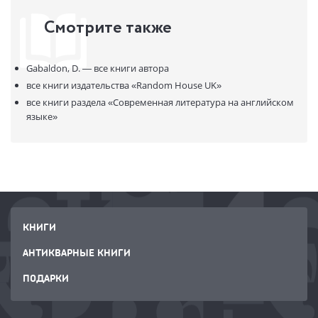
ISBN:
9781784751340
Смотрите также
В продаже с:
24.07.2023
Gabaldon, D. —
все книги автора
все книги издательства
«Random House UK»
все книги раздела
«Современная литература на английском
языке»
КНИГИ
АНТИКВАРНЫЕ КНИГИ
ПОДАРКИ