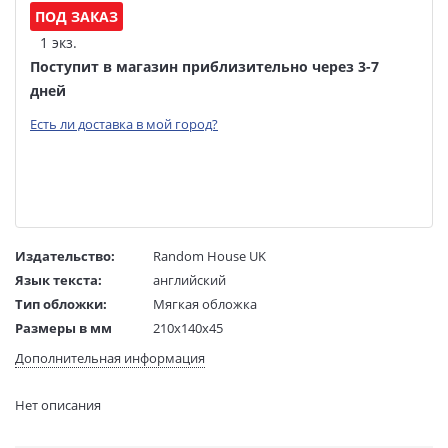
ПОД ЗАКАЗ
1 экз.
Поступит в магазин приблизительно через 3-7
дней
Есть ли доставка в мой город?
Издательство:
Random House UK
Язык текста:
английский
Тип обложки:
Мягкая обложка
Размеры в мм
210x140x45
(ДхШхВ):
Дополнительная информация
Вес:
702 гр.
Страниц:
1200
Нет описания
Код товара:
50078770
Артикул:
303237