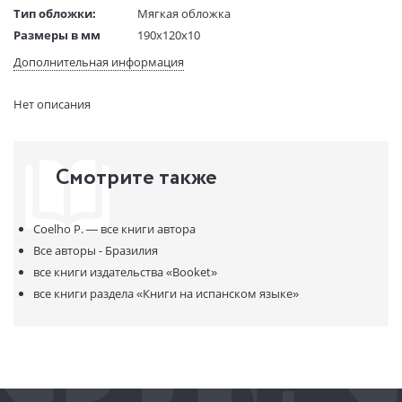
Тип обложки:
Мягкая обложка
Размеры в мм
190x120x10
(ДхШхВ):
Дополнительная информация
Вес:
70 гр.
Страниц:
103
Нет описания
Код товара:
50079019
Артикул:
322507
ISBN:
9788408262275
Смотрите также
В продаже с:
24.07.2023
Coelho P. —
все книги автора
Все авторы - Бразилия
все книги издательства
«Booket»
все книги раздела
«Книги на испанском языке»